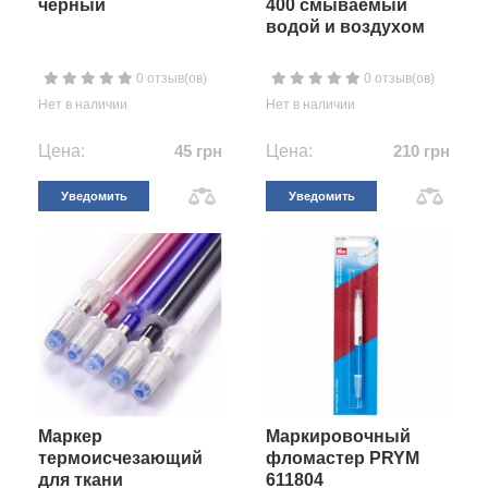
черный
400 смываемый
водой и воздухом
0 отзыв(ов)
0 отзыв(ов)
Нет в наличии
Нет в наличии
Цена:
45 грн
Цена:
210 грн
Уведомить
Уведомить
Маркер
Маркировочный
термоисчезающий
фломастер PRYM
для ткани
611804