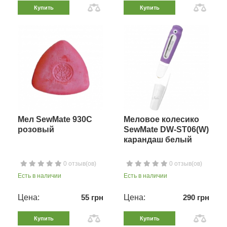
Купить
Купить
Мел SewMate 930C
Меловое колесико
розовый
SewMate DW-ST06(W)
карандаш белый
0 отзыв(ов)
0 отзыв(ов)
Есть в наличии
Есть в наличии
Цена:
55 грн
Цена:
290 грн
Купить
Купить