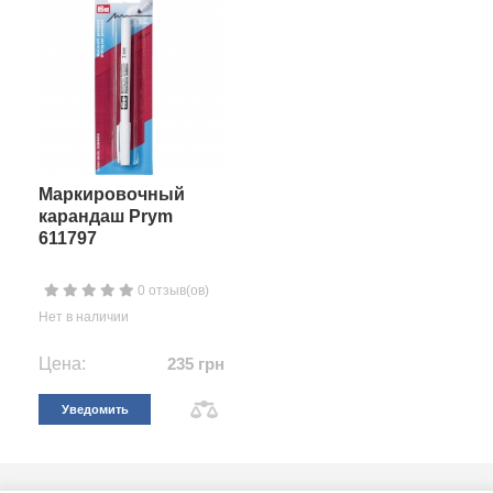
Маркировочный
карандаш Prym
611797
0 отзыв(ов)
Нет в наличии
Цена:
235 грн
Уведомить