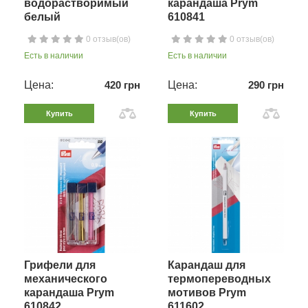
водорастворимый
карандаша Prym
белый
610841
0 отзыв(ов)
0 отзыв(ов)
Есть в наличии
Есть в наличии
Цена:
420 грн
Цена:
290 грн
Купить
Купить
Грифели для
Карандаш для
механического
термопереводных
карандаша Prym
мотивов Prym
610842
611602