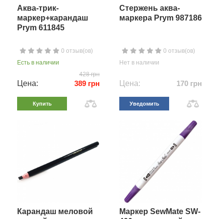
Аква-трик-
Cтержень аква-
маркер+карандаш
маркера Prym 987186
Prym 611845
0 отзыв(ов)
0 отзыв(ов)
Есть в наличии
Нет в наличии
428 грн
Цена:
389 грн
Цена:
170 грн
Купить
Уведомить
Карандаш меловой
Маркер SewMate SW-