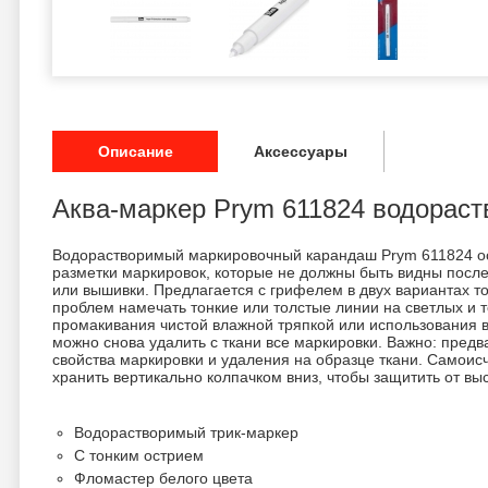
Описание
Аксессуары
Аква-маркер Prym 611824 водорас
Водорастворимый маркировочный карандаш Prym 611824 о
разметки маркировок, которые не должны быть видны после 
или вышивки. Предлагается с грифелем в двух вариантах т
проблем намечать тонкие или толстые линии на светлых и т
промакивания чистой влажной тряпкой или использования 
можно снова удалить с ткани все маркировки. Важно: пред
свойства маркировки и удаления на образце ткани. Самои
хранить вертикально колпачком вниз, чтобы защитить от вы
Водорастворимый трик-маркер
С тонким острием
Фломастер белого цвета