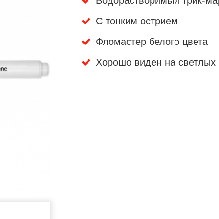
Водорастворимый трик-ма
С тонким острием
Фломастер белого цвета
Хорошо виден на светлых 