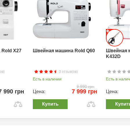
Rold X27
Швейная машина Rold Q60
Швейная 
K432D
ов)
3 отзыв(ов)
Есть в наличии
Есть в нали
9 990 грн
7 990 грн
7 999 грн
Цена:
Цена:
Купить
Купит