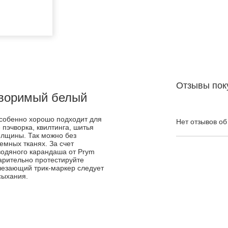
Отзывы пок
творимый белый
собенно хорошо подходит для
Нет отзывов об
пэчворка, квилтинга, шитья
олщины. Так можно без
емных тканях. За счет
водяного карандаша от Prym
варительно протестируйте
счезающий трик-маркер следует
сыхания.