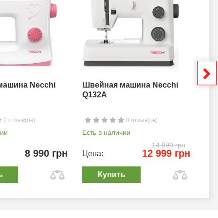
машина Necchi
Швейная машина Necchi
Шв
Q132A
0 отзыв(ов)
0 отзыв(ов)
чии
Есть в наличии
Ест
14 990 грн
8 990 грн
12 999 грн
Цена:
Цен
ь
Купить