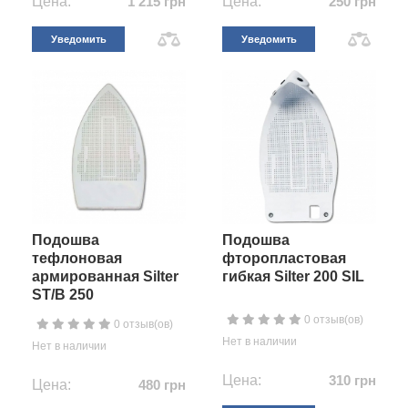
Цена:
1 215 грн
Цена:
250 грн
Уведомить
Уведомить
Подошва
Подошва
тефлоновая
фторопластовая
армированная Silter
гибкая Silter 200 SIL
ST/B 250
0 отзыв(ов)
0 отзыв(ов)
Нет в наличии
Нет в наличии
Цена:
310 грн
Цена:
480 грн