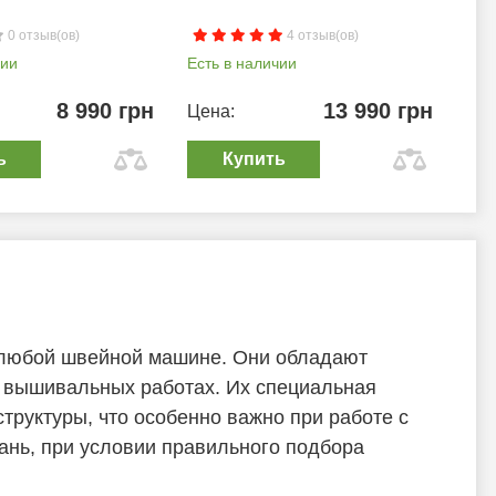
0 отзыв(ов)
4 отзыв(ов)
чии
Есть в наличии
Ест
8 990 грн
13 990 грн
Цена:
Цен
ь
Купить
 любой швейной машине. Они обладают
в вышивальных работах. Их специальная
труктуры, что особенно важно при работе с
ань, при условии правильного подбора