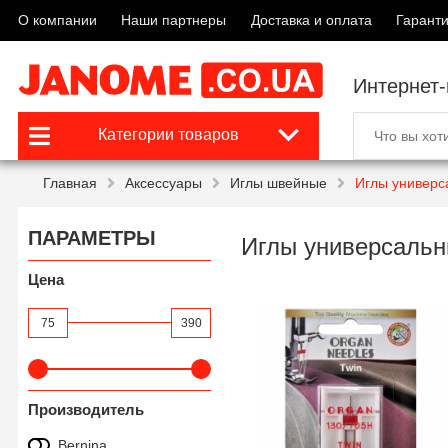
О компании
Наши партнеры
Доставка и оплата
Гаранти
Интернет
Категории товаров
Главная
Аксессуары
Иглы швейные
Иглы универс
ПАРАМЕТРЫ
Иглы универсаль
Цена
75
390
Производитель
Bernina