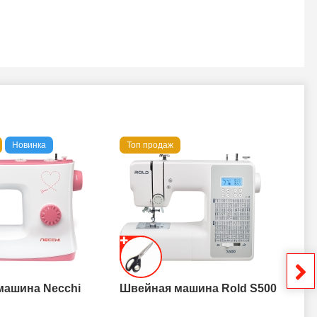
Новинка
Топ продаж
То
машина Necchi
Швейная машина Rold S500
Шв