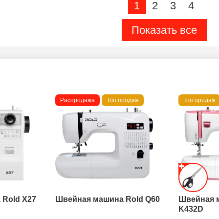
1
2
3
4
Показать все
Распродажа
Топ продаж
Топ продаж
Rold X27
Швейная машина Rold Q60
Швейная 
K432D