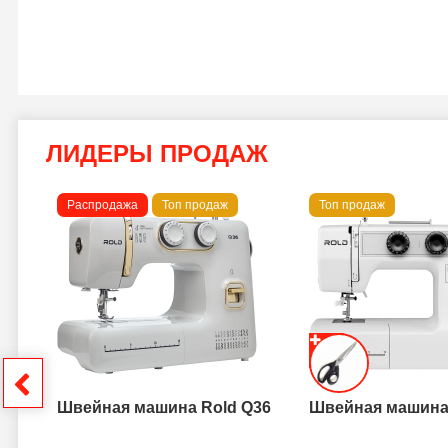
ЛИДЕРЫ ПРОДАЖ
Распродажа
Топ продаж
Топ продаж
a B
грн
Швейная машина Rold Q36
Швейная машина 