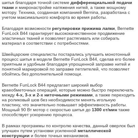
шитья благодаря точной системе
дифференциальной подачи
ткани
и микронастройке натяжения нитей, а также мощному
мотору. Техника, созданная компанией Bernina, разработана с
учетом максимального комфорта во время работы.
Благодаря возможности
регулировки прижима лапки
, Bernette
FunLock B44 гарантирует высококачественное продвижение
эластичных тканей и позволяет растягивать или собирать
материал в соответствии с потребностями.
Швейцарские специалисты постарались улучшить монотонный
процесс шитья в модели Bernette FunLock B44, сделав его более
приятным и удобным благодаря упрощенной заправке нитей и
понятной маркировкой по заправке петлителей, что позволяет
обойтись без дополнительной помощи.
Bernette FunLock B44 предлагает широкий выбор
краеобметочных операций, которые можно быстро переключать
между
4-х, 3-х и 2-х ниточными режимами
, а также переходить
на роликовый шов без необходимости менять игольную
пластину, что значительно повышает эффективность работы.
Мощный 90 Вт мотор с скоростью шитья до
1300 ст/мин
также
способствует ускорению процесса.
В рамках программы по контролю качества, данный оверлок был
улучшен путем установки усиленной
металлической
конструкции
и более точных механизмов.