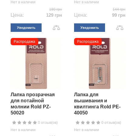
Нет в наличии
Нет в наличии
180 грн
144 грн
Цена:
129 грн
Цена:
99 грн
Уведомить
Уведомить
Распродажа
Распродажа
Лапка прозрачная
Лапка для
для потайной
вышивания и
молнии Rold PZ-
квилтинга Rold PE-
50020
40050
0 отзыв(ов)
0 отзыв(ов)
Нет в наличии
Нет в наличии