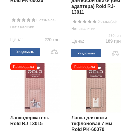
Rold PK-60030
для косой бейки (без
адаптера) Rold RJ-
13011
0 отзыв(ов)
0 отзыв(ов)
Нет в наличии
Нет в наличии
270 грн
Цена:
270 грн
Цена:
189 грн
Уведомить
Уведомить
Распродажа
Распродажа
Лапкодержатель
Лапка для кожи
Rold RJ-13015
тефлоновая 7 мм
Rold PK-60070