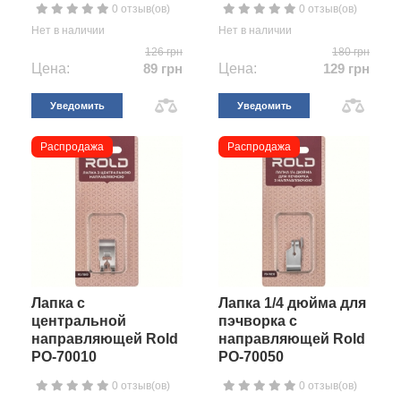
0 отзыв(ов)
0 отзыв(ов)
Нет в наличии
Нет в наличии
126 грн
180 грн
Цена:
89 грн
Цена:
129 грн
Уведомить
Уведомить
Распродажа
Распродажа
Лапка с
Лапка 1/4 дюйма для
центральной
пэчворка с
направляющей Rold
направляющей Rold
PO-70010
PO-70050
0 отзыв(ов)
0 отзыв(ов)