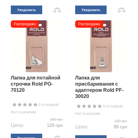
Уведомить
Уведомить
Распродажа
Распродажа
Лапка для потайной
Лапка для
строчки Rold PO-
присбаривания с
70120
адаптером Rold PF-
30020
0 отзыв(ов)
0 отзыв(ов)
Нет в наличии
Нет в наличии
180 грн
140 грн
Цена:
129 грн
Цена:
99 грн