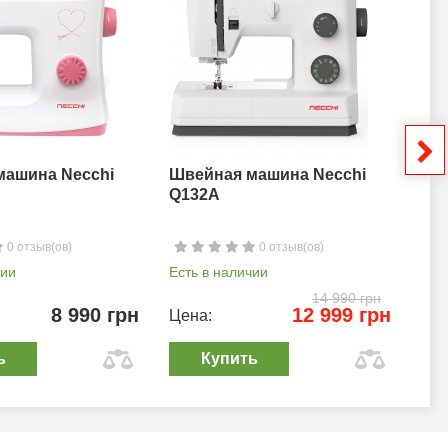
машина Necchi
Швейная машина Necchi
Шв
Q132A
0 отзыв(ов)
0 отзыв(ов)
чии
Есть в наличии
Ест
14 990 грн
8 990 грн
12 999 грн
Цена:
Цен
ь
Купить