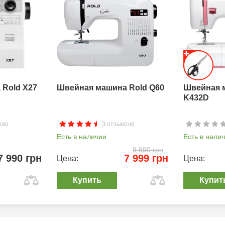
Rold X27
Швейная машина Rold Q60
Швейная 
K432D
ов)
3 отзыв(ов)
Есть в наличии
Есть в нали
9 990 грн
7 990 грн
7 999 грн
Цена:
Цена:
Купить
Купит