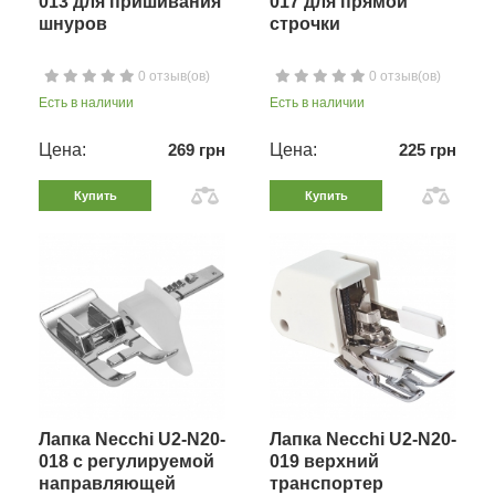
013 для пришивания
017 для прямой
шнуров
строчки
0 отзыв(ов)
0 отзыв(ов)
Есть в наличии
Есть в наличии
Цена:
269 грн
Цена:
225 грн
Купить
Купить
Лапка Necchi U2-N20-
Лапка Necchi U2-N20-
018 с регулируемой
019 верхний
направляющей
транспортер