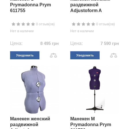
Prymadonna Prym
раздвижной
611755
Adjustoform A
0 отзыв(ов)
0 отзыв(ов)
Нет в наличии
Нет в наличии
Цена:
8 495 грн
Цена:
7 590 грн
Уведомить
Уведомить
Манекен женский
Манекен М
раздвижной
Prymadonna Prym