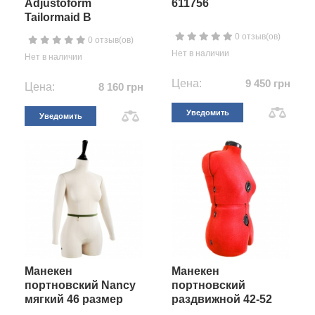
Adjustoform
611756
Tailormaid B
0 отзыв(ов)
0 отзыв(ов)
Нет в наличии
Нет в наличии
Цена:
9 450 грн
Цена:
8 160 грн
Уведомить
Уведомить
Манекен
Манекен
портновский Nancy
портновский
мягкий 46 размер
раздвижной 42-52