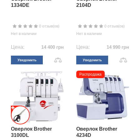
1334DE
2104D
0 отзыв(ов)
0 отзыв(ов)
Нет в наличии
Нет в наличии
Цена:
14 400 грн
Цена:
14 990 грн
Уведомить
Уведомить
Распродажа
Оверлок Brother
Оверлок Brother
3100DL
4234D