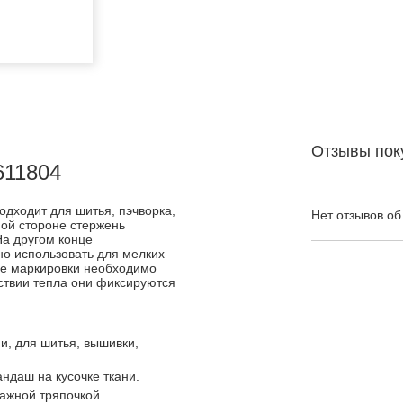
Отзывы пок
611804
одходит для шитья, пэчворка,
Нет отзывов об
ной стороне стержень
а другом конце
но использовать для мелких
ые маркировки необходимо
йствии тепла они фиксируются
и, для шитья, вышивки,
ндаш на кусочке ткани.
ажной тряпочкой.