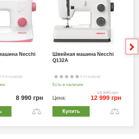
машина Necchi
Швейная машина Necchi
Шв
Q132A
0 отзыв(ов)
0 отзыв(ов)
чии
Есть в наличии
Ест
14 990 грн
8 990 грн
12 999 грн
Цена:
Цен
ь
Купить