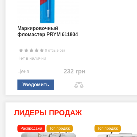
Маркировочный
фломастер PRYM 611804
0 отзыв(ов)
Нет в наличии
232 грн
Цена:
Уведомить
ЛИДЕРЫ ПРОДАЖ
Распродажа
Топ продаж
Топ продаж