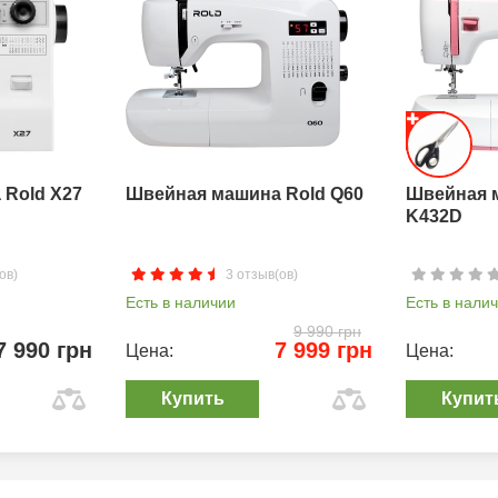
Rold X27
Швейная машина Rold Q60
Швейная 
K432D
ов)
3 отзыв(ов)
Есть в наличии
Есть в нали
9 990 грн
7 990 грн
7 999 грн
Цена:
Цена:
Купить
Купит