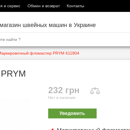
я и сервис
Обмен и возврат
Контакты
-магазин швейных машин в Украине
Маркировочный фломастер PRYM 611804
р PRYM
232 грн
Нет в наличии
Уведомить