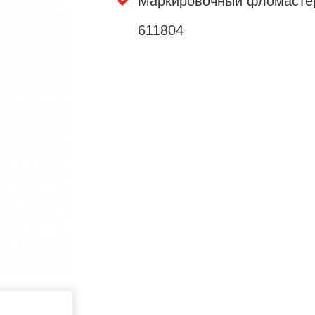
Маркировочный фломасте
611804