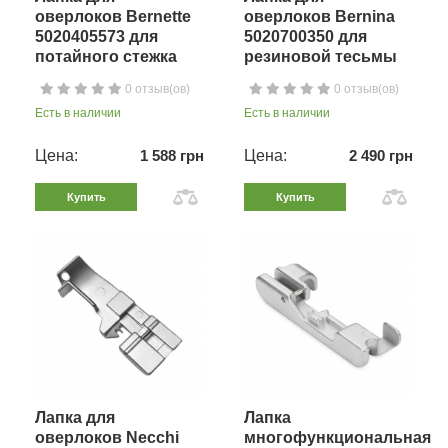
оверлоков Bernette
оверлоков Bernina
5020405573 для
5020700350 для
потайного стежка
резиновой тесьмы
0 отзыв(ов)
0 отзыв(ов)
Есть в наличии
Есть в наличии
Цена:
1 588 грн
Цена:
2 490 грн
Купить
Купить
Лапка для
Лапка
оверлоков Necchi
многофункциональная