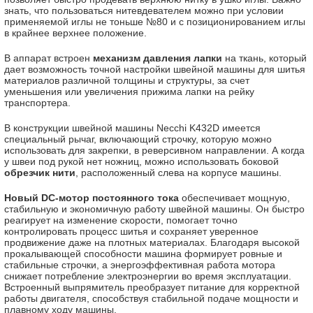
знать, что пользоваться нитевдевателем можно при условии
применяемой иглы не тоньше №80 и с позиционированием иглы
в крайнее верхнее положение.
В аппарат встроен
механизм давления лапки
на ткань, который
дает возможность точной настройки швейной машины для шитья
материалов различной толщины и структуры, за счет
уменьшения или увеличения прижима лапки на рейку
транспортера.
В конструкции швейной машины Necchi K432D имеется
специальный рычаг, включающий строчку, которую можно
использовать для закрепки, в реверсивном направлении. А когда
у швеи под рукой нет ножниц, можно использовать боковой
обрезчик нити
, расположенный слева на корпусе машины.
Новый DC-мотор постоянного тока
обеспечивает мощную,
стабильную и экономичную работу швейной машины. Он быстро
реагирует на изменение скорости, помогает точно
контролировать процесс шитья и сохраняет уверенное
продвижение даже на плотных материалах. Благодаря высокой
прокалывающей способности машина формирует ровные и
стабильные строчки, а энергоэффективная работа мотора
снижает потребление электроэнергии во время эксплуатации.
Встроенный выпрямитель преобразует питание для корректной
работы двигателя, способствуя стабильной подаче мощности и
плавному ходу машины.