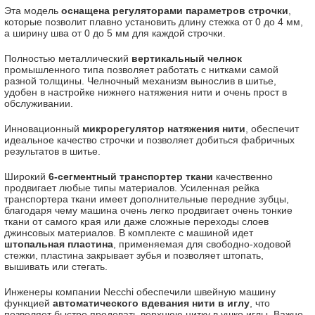
Эта модель
оснащена регуляторами параметров строчки
,
которые позволит плавно установить длину стежка от 0 до 4 мм,
а ширину шва от 0 до 5 мм для каждой строчки.
Полностью металлический
вертикальный челнок
промышленного типа позволяет работать с нитками самой
разной толщины. Челночный механизм вынослив в шитье,
удобен в настройке нижнего натяжения нити и очень прост в
обслуживании.
Инновационный
микрорегулятор натяжения нити
, обеспечит
идеальное качество строчки и позволяет добиться фабричных
результатов в шитье.
Широкий
6-сегментный транспортер ткани
качественно
продвигает любые типы материалов. Усиленная рейка
транспортера ткани имеет дополнительные передние зубцы,
благодаря чему машина очень легко продвигает очень тонкие
ткани от самого края или даже сложные переходы слоев
джинсовых материалов. В комплекте с машиной идет
штопальная пластина
, применяемая для свободно-ходовой
стежки, пластина закрывает зубья и позволяет штопать,
вышивать или стегать.
Инженеры компании Necchi обеспечили швейную машину
функцией
автоматического вдевания нити в иглу
, что
позволяет быстро продевать верхнюю нитку в ушко иглы. Важно