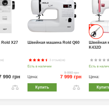
Rold X27
Швейная машина Rold Q60
Швейная 
K432D
ов)
3 отзыв(ов)
Есть в наличии
Есть в нали
9 990 грн
7 990 грн
7 999 грн
Цена:
Цена:
Купить
Купит