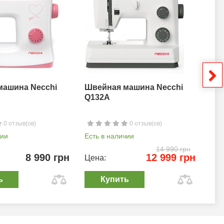
машина Necchi
Швейная машина Necchi
Шв
Q132A
0 отзыв(ов)
0 отзыв(ов)
чии
Есть в наличии
Ест
14 990 грн
8 990 грн
12 999 грн
Цена:
Цен
ь
Купить