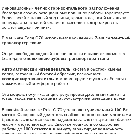
Инновационный
челнок горизонтального расположения
,
благодаря своему ротационному принципу работы, гарантирует
более тихий и плавный ход шитья, кроме того, такой механизм
не нуждается в частой смазке и позволяет контролировать
остаток шпулечной нити.
В машинке Ролд G70 используется усиленный
7-ми сегментный
транспортер ткани
.
Опция свободно-ходовой стежки, штопки и вышивки возможна
благодаря
отключению зубьев транспортера ткани
.
Автоматический нитевдеватель
, система быстрой смены
лапки, встроенный боковой обрезчик, возможность
позиционирования иглы
и многие другие функции обеспечат
максимальный комфорт в работе.
Эта модель получила опцию регулировки
давления лапки
на
ткань, также как и механизм микронастройки натяжения нитей.
В швейной машинке Rold G 70 установлен
уникальный 100 Вт
мотор
. Синхронный двигатель снабжен постоянными магнитами.
Двигатель считается более надёжным за счёт отсутствия обмотки
якоря и отсутствия щёток. Высокая мощность со скоростью
работы до
1000 стежков в минуту
гарантирует возможность
качественно шить ткани различной структуры и плотности.