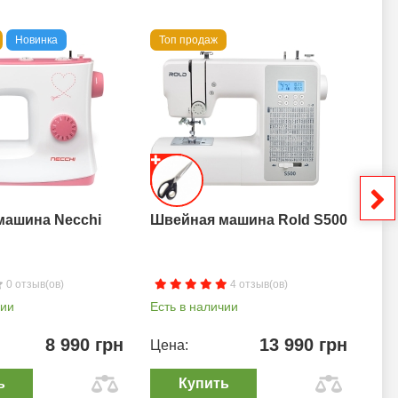
Новинка
Топ продаж
То
машина Necchi
Швейная машина Rold S500
Шв
0 отзыв(ов)
4 отзыв(ов)
чии
Есть в наличии
Ест
8 990 грн
13 990 грн
Цена:
Цен
ь
Купить