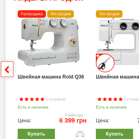
Распродажа
Топ продаж
Топ продаж
a B
грн
Швейная машина Rold Q36
Швейная машина 
1 отзыв(ов)
1 отзыв(
Есть в наличии
Есть в наличии
7 590 грн
6 399 грн
Цена:
Цена:
Купить
Купить