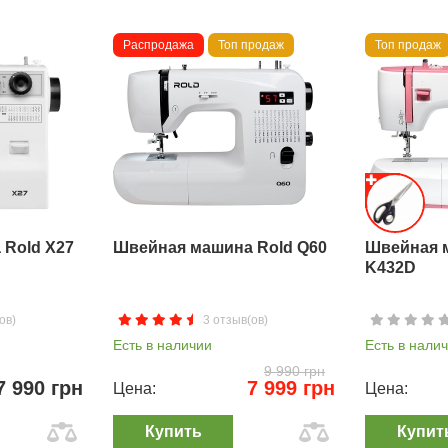
Распродажа
Топ продаж
Топ продаж
Rold X27
Швейная машина Rold Q60
Швейная 
K432D
ов)
3 отзыв(ов)
Есть в наличии
Есть в нали
9 990 грн
7 990 грн
7 999 грн
Цена:
Цена:
Купить
Купит