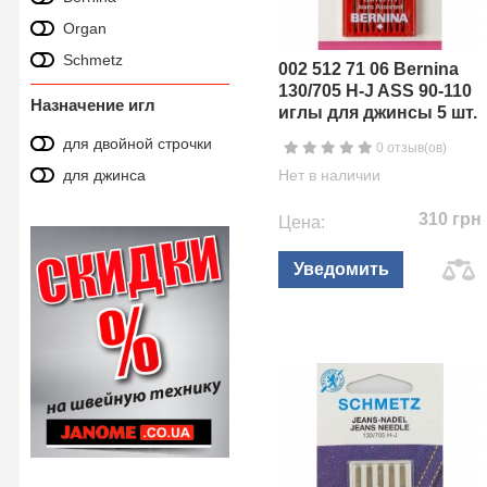
Organ
Schmetz
002 512 71 06 Bernina
130/705 H-J ASS 90-110
Назначение игл
иглы для джинсы 5 шт.
для двойной строчки
0 отзыв(ов)
для джинса
Нет в наличии
310 грн
Цена:
Уведомить