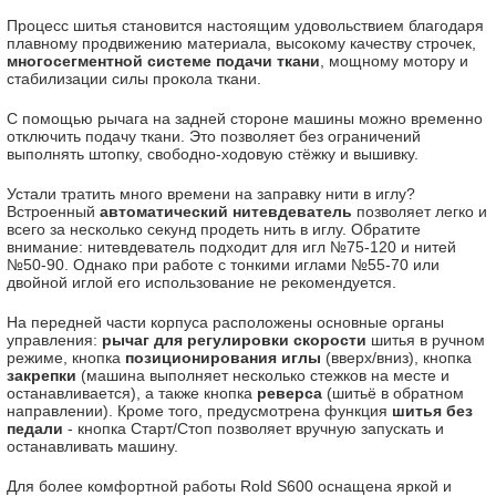
Процесс шитья становится настоящим удовольствием благодаря
плавному продвижению материала, высокому качеству строчек,
многосегментной системе подачи ткани
, мощному мотору и
стабилизации силы прокола ткани.
С помощью рычага на задней стороне машины можно временно
отключить подачу ткани. Это позволяет без ограничений
выполнять штопку, свободно-ходовую стёжку и вышивку.
Устали тратить много времени на заправку нити в иглу?
Встроенный
автоматический нитевдеватель
позволяет легко и
всего за несколько секунд продеть нить в иглу. Обратите
внимание: нитевдеватель подходит для игл №75-120 и нитей
№50-90. Однако при работе с тонкими иглами №55-70 или
двойной иглой его использование не рекомендуется.
На передней части корпуса расположены основные органы
управления:
рычаг для регулировки скорости
шитья в ручном
режиме, кнопка
позиционирования иглы
(вверх/вниз), кнопка
закрепки
(машина выполняет несколько стежков на месте и
останавливается), а также кнопка
реверса
(шитьё в обратном
направлении). Кроме того, предусмотрена функция
шитья без
педали
- кнопка Старт/Стоп позволяет вручную запускать и
останавливать машину.
Для более комфортной работы Rold S600 оснащена яркой и