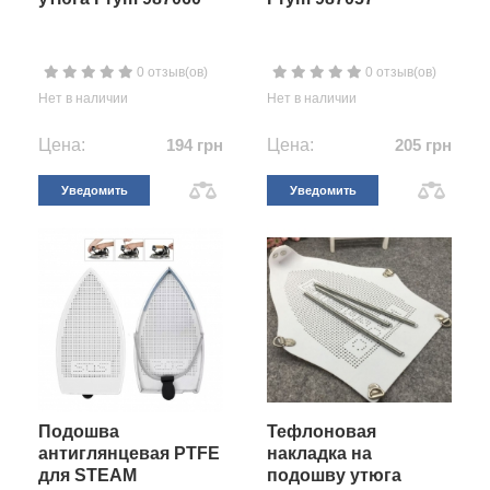
0 отзыв(ов)
0 отзыв(ов)
Нет в наличии
Нет в наличии
Цена:
194 грн
Цена:
205 грн
Уведомить
Уведомить
Подошва
Тефлоновая
антиглянцевая PTFE
накладка на
для STEAM
подошву утюга