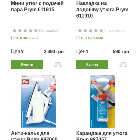
Мини утюг с подачей
Накладка на
пара Prym 611915
подошву утюга Prym
611910
0 отзыв(ов)
0 отзыв(ов)
Есть в наличии
Есть в наличии
Цена:
2 390 грн
Цена:
590 грн
Купить
Купить
Анти-кальк для
Карандаш для утюга
утюга Prym 987060
Prym 987057