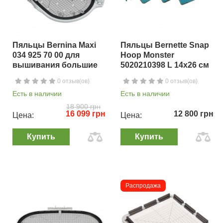
Пяльцы Bernina Maxi
Пяльцы Bernette Snap
034 925 70 00 для
Hoop Monster
вышивания большие
5020210398 L 14х26 см
0 отзыв(ов)
0 отзыв(ов)
Есть в наличии
Есть в наличии
18 900 грн
16 099 грн
12 800 грн
Цена:
Цена:
Купить
Купить
Распродажа