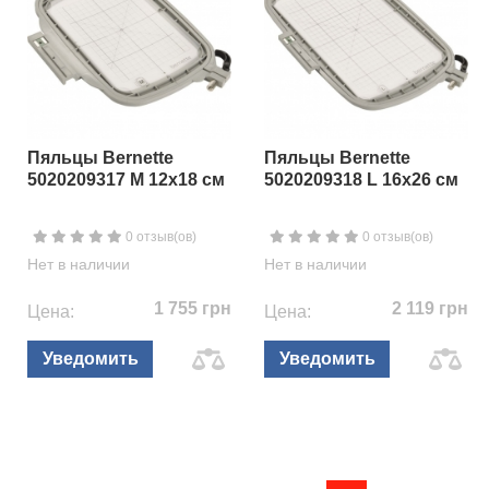
Пяльцы Bernette
Пяльцы Bernette
5020209317 M 12х18 см
5020209318 L 16х26 см
0 отзыв(ов)
0 отзыв(ов)
Нет в наличии
Нет в наличии
1 755 грн
2 119 грн
Цена:
Цена:
Уведомить
Уведомить