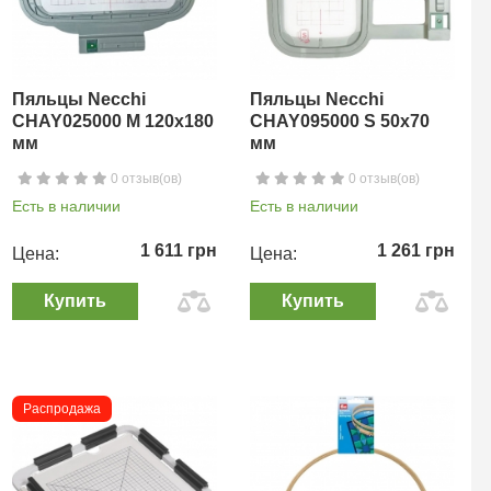
Пяльцы Necchi
Пяльцы Necchi
CHAY025000 M 120х180
CHAY095000 S 50х70
мм
мм
0 отзыв(ов)
0 отзыв(ов)
Есть в наличии
Есть в наличии
1 611 грн
1 261 грн
Цена:
Цена:
Купить
Купить
Распродажа