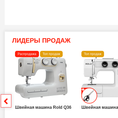
ЛИДЕРЫ ПРОДАЖ
Распродажа
Топ продаж
Топ продаж
a B
грн
Швейная машина Rold Q36
Швейная машина 