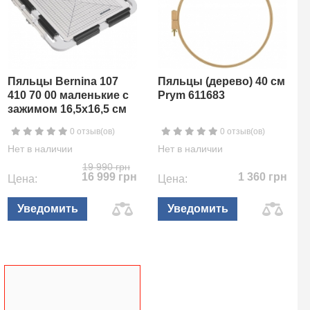
Пяльцы Bernina 107
Пяльцы (дерево) 40 см
410 70 00 маленькие с
Prym 611683
зажимом 16,5х16,5 см
0 отзыв(ов)
0 отзыв(ов)
Нет в наличии
Нет в наличии
19 990 грн
16 999 грн
1 360 грн
Цена:
Цена:
Уведомить
Уведомить