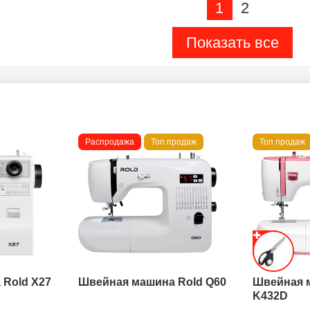
1
2
Показать все
Распродажа
Топ продаж
Топ продаж
Rold X27
Швейная машина Rold Q60
Швейная 
K432D