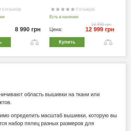
0 отзыв(ов)
0 отзыв(ов)
чии
Есть в наличии
Ест
14 990 грн
8 990 грн
12 999 грн
Цена:
Цен
ь
Купить
ичивают область вышивки на ткани или
ктов.
димо определить масштаб вышивки, которую вы
ится набор пялец разных размеров для