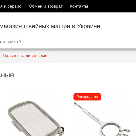
я и сервис
Обмен и возврат
Контакты
-магазин швейных машин в Украине
Пяльцы вышивальные
ьные
Распродажа