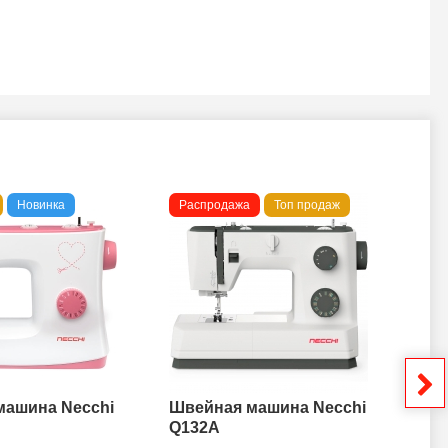
Новинка
Распродажа
Топ продаж
То
машина Necchi
Швейная машина Necchi
Шв
Q132A