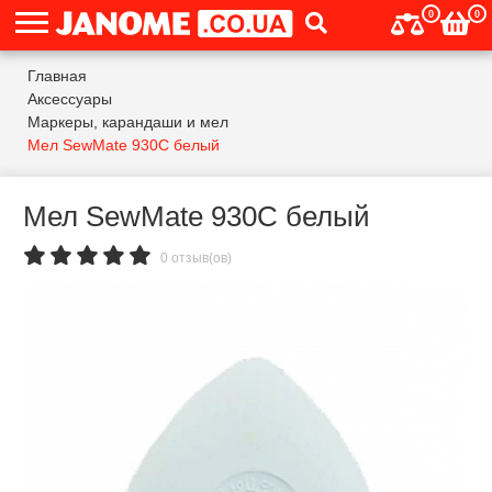
0
0
Главная
Аксессуары
Маркеры, карандаши и мел
Мел SewMate 930C белый
Мел SewMate 930C белый
0 отзыв(ов)