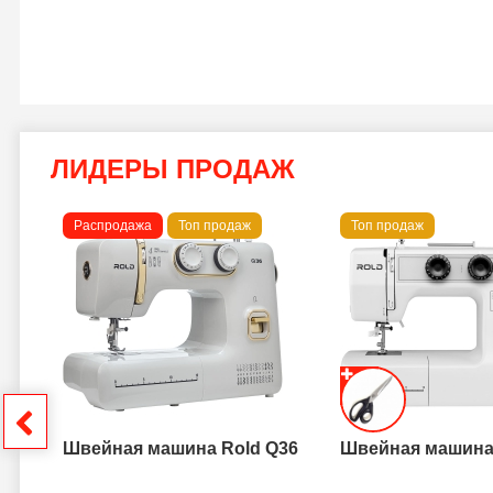
ЛИДЕРЫ ПРОДАЖ
Распродажа
Топ продаж
Топ продаж
a B
грн
Швейная машина Rold Q36
Швейная машина 