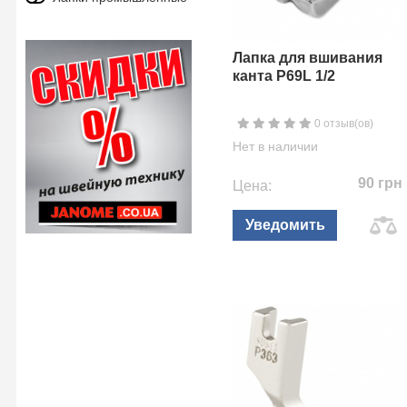
Лапка для вшивания
канта P69L 1/2
0 отзыв(ов)
Нет в наличии
90 грн
Цена:
Уведомить