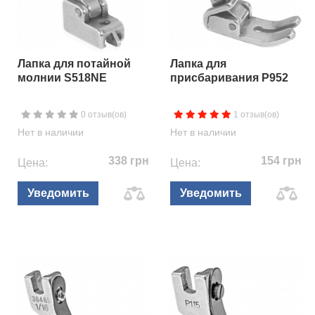
Лапка для потайной
Лапка для
молнии S518NE
присбаривания P952
0 отзыв(ов)
1 отзыв(ов)
Нет в наличии
Нет в наличии
338 грн
154 грн
Цена:
Цена:
Уведомить
Уведомить