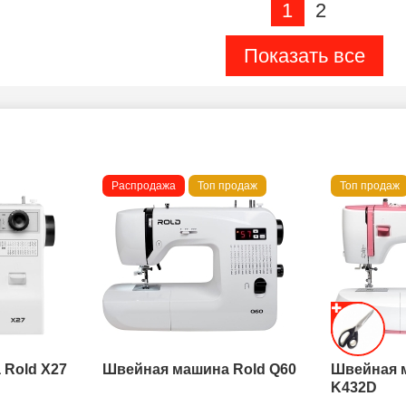
1
2
Показать все
Распродажа
Топ продаж
Топ продаж
Rold X27
Швейная машина Rold Q60
Швейная 
K432D