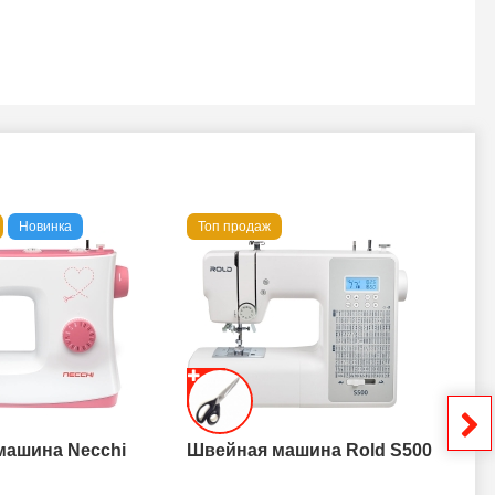
Новинка
Топ продаж
То
машина Necchi
Швейная машина Rold S500
Шв