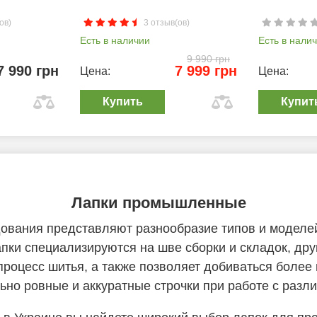
ов)
3 отзыв(ов)
Есть в наличии
Есть в нали
9 990 грн
7 990 грн
7 999 грн
Цена:
Цена:
Купить
Купит
Лапки промышленные
вания представляют разнообразие типов и моделей
апки специализируются на шве сборки и складок, д
 процесс шитья, а также позволяет добиваться боле
ьно ровные и аккуратные строчки при работе с раз