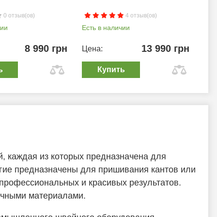
0 отзыв(ов)
4 отзыв(ов)
чии
Есть в наличии
Ест
8 990 грн
13 990 грн
Цена:
Цен
ь
Купить
, каждая из которых предназначена для
ругие предназначены для пришивания кантов или
е профессиональных и красивых результатов.
личными материалами.