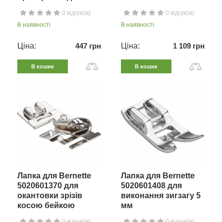
0 відгук(ів)
0 відгук(ів)
В наявності
В наявності
Ціна:
447 грн
Ціна:
1 109 грн
В кошик
В кошик
Лапка для Bernette
Лапка для Bernette
5020601370 для
5020601408 для
окантовки зрізів
виконання зигзагу 5
косою бейкою
мм
0 відгук(ів)
0 відгук(ів)