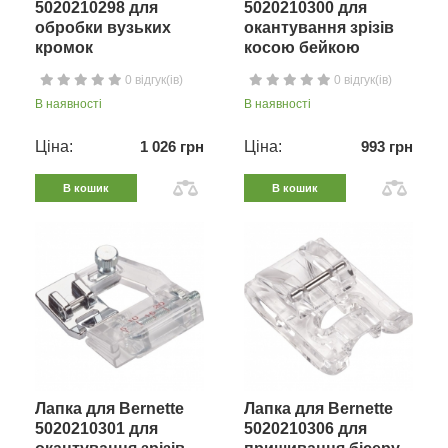
5020210298 для
5020210300 для
обробки вузьких
окантування зрізів
кромок
косою бейкою
0 відгук(ів)
0 відгук(ів)
В наявності
В наявності
Ціна:
1 026 грн
Ціна:
993 грн
В кошик
В кошик
Лапка для Bernette
Лапка для Bernette
5020210301 для
5020210306 для