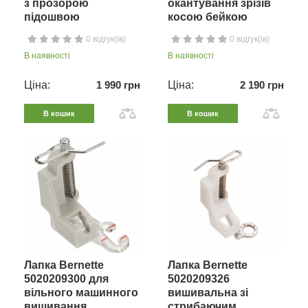
з прозорою
окантування зрізів
підошвою
косою бейкою
0 відгук(ів)
0 відгук(ів)
В наявності
В наявності
Ціна:
1 990 грн
Ціна:
2 190 грн
В кошик
В кошик
Лапка Bernette
Лапка Bernette
5020209300 для
5020209326
вільного машинного
вишивальна зі
вишивання
стрибаючим