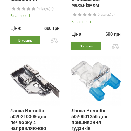
механізмом
0 відгук(ів)
0 відгук(ів)
В наявності
В наявності
Ціна:
890 грн
Ціна:
690 грн
В кошик
В кошик
Лапка Bernette
Лапка Bernette
5020210309 для
5020601356 для
печворку з
пришивання
направляючою
гудзиків