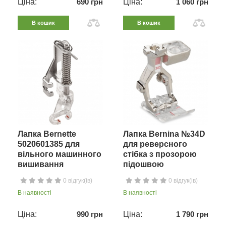
Ціна:
690 грн
Ціна:
1 060 грн
В кошик
В кошик
Лапка Bernette
Лапка Bernina №34D
5020601385 для
для реверсного
вільного машинного
стібка з прозорою
вишивання
підошвою
0 відгук(ів)
0 відгук(ів)
В наявності
В наявності
Ціна:
990 грн
Ціна:
1 790 грн