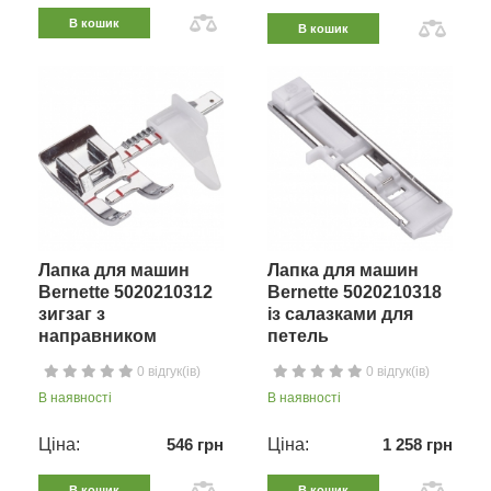
В кошик
В кошик
Лапка для машин
Лапка для машин
Bernette 5020210312
Bernette 5020210318
зигзаг з
із салазками для
направником
петель
0 відгук(ів)
0 відгук(ів)
В наявності
В наявності
Ціна:
546 грн
Ціна:
1 258 грн
В кошик
В кошик