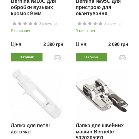
Bernina №10C для
Bernina №95C для
обробки вузьких
пристрою для
кромок 9 мм
окантування
0 відгук(ів)
0 відгук(ів)
В наявності
В наявності
Ціна:
2 390 грн
Ціна:
2 690 грн
В кошик
В кошик
Лапка для петлі
Лапка для швейних
автомат
машин Bernette
5020205991