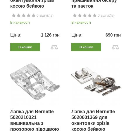
окантування зрізів
пришивання бісеру
косою бейкою
та паєток
0 відгук(ів)
0 відгук(ів)
В наявності
В наявності
Ціна:
1 126 грн
Ціна:
690 грн
В кошик
В кошик
Лапка для Bernette
Лапка для Bernette
5020210321
5020601369 для
вишивальна з
окантовки зрізів
прозорою підошвою
косою бейкою