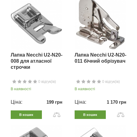
Лапка Necchi U2-N20-
Лапка Necchi U2-N20-
008 для атласної
011 бічний обрізувач
строчки
0 відгук(ів)
0 відгук(ів)
В наявності
В наявності
Ціна:
199 грн
Ціна:
1 170 грн
В кошик
В кошик