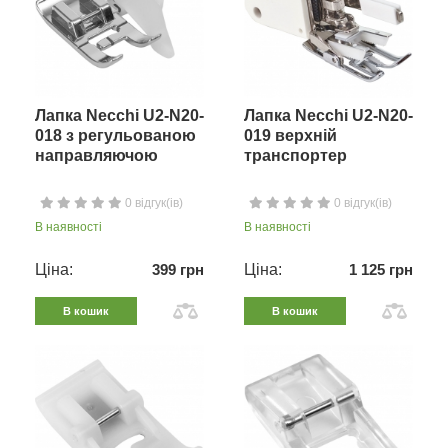
Лапка Necchi U2-N20-
Лапка Necchi U2-N20-
018 з регульованою
019 верхній
направляючою
транспортер
0 відгук(ів)
0 відгук(ів)
В наявності
В наявності
Ціна:
399 грн
Ціна:
1 125 грн
В кошик
В кошик