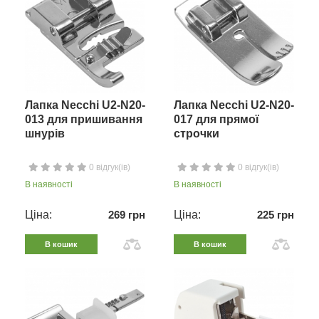
Лапка Necchi U2-N20-
Лапка Necchi U2-N20-
013 для пришивання
017 для прямої
шнурів
строчки
0 відгук(ів)
0 відгук(ів)
В наявності
В наявності
Ціна:
269 грн
Ціна:
225 грн
В кошик
В кошик