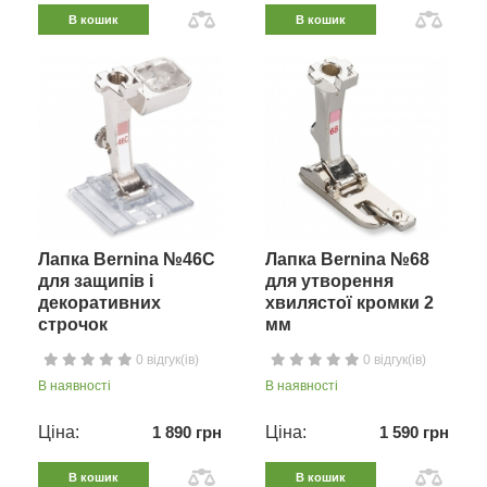
В кошик
В кошик
Лапка Bernina №46C
Лапка Bernina №68
для защипів і
для утворення
декоративних
хвилястої кромки 2
строчок
мм
0 відгук(ів)
0 відгук(ів)
В наявності
В наявності
Ціна:
1 890 грн
Ціна:
1 590 грн
В кошик
В кошик