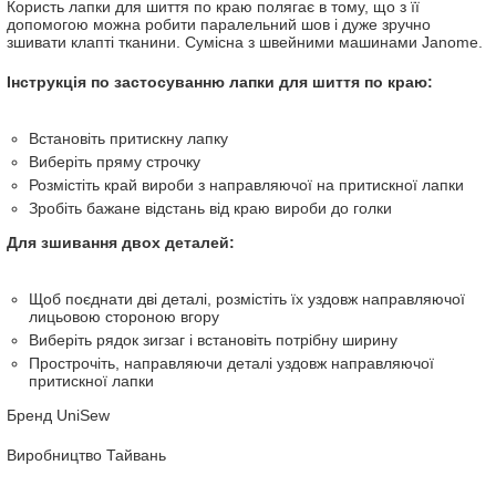
Користь лапки для шиття по краю полягає в тому, що з її
допомогою можна робити паралельний шов і дуже зручно
зшивати клапті тканини. Сумісна з швейними машинами Janome.
Інструкція по застосуванню лапки для шиття по краю:
Встановіть притискну лапку
Виберіть пряму строчку
Розмістіть край вироби з направляючої на притискної лапки
Зробіть бажане відстань від краю вироби до голки
Для зшивання двох деталей:
Щоб поєднати дві деталі, розмістіть їх уздовж направляючої
лицьовою стороною вгору
Виберіть рядок зигзаг і встановіть потрібну ширину
Прострочіть, направляючи деталі уздовж направляючої
притискної лапки
Бренд UniSew
Виробництво Тайвань