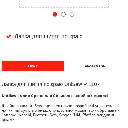
Лапка для шиття по краю
Опис
Аксесуари
Лапка для шиття по краю UniSew P-1107
UniSew - один бренд для більшості швейних машин!
Швейні лапки UniSew - це спеціально розроблені універсальні
лапки, які сумісні з більшістю швейних машин таких брендів як
Janome, Necchi, Brother, iSew, Singer, Juki, Pfaff за вигідними
цінами.