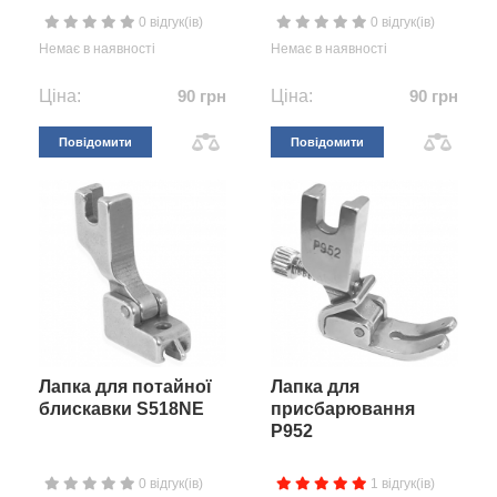
0 відгук(ів)
0 відгук(ів)
Немає в наявності
Немає в наявності
Ціна:
90 грн
Ціна:
90 грн
Повідомити
Повідомити
Лапка для потайної
Лапка для
блискавки S518NE
присбарювання
P952
0 відгук(ів)
1 відгук(ів)