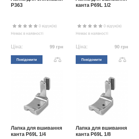
P363
канта P69L 1/2
0 відгук(ів)
0 відгук(ів)
Немає в наявності
Немає в наявності
Ціна:
99 грн
Ціна:
90 грн
Повідомити
Повідомити
Лапка для вшивання
Лапка для вшивання
канта P69L 1/4
канта P69L 1/8