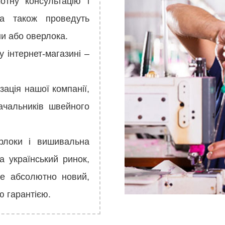
тну консультацію і
а також проведуть
и або оверлока.
інтернет-магазині –
зація нашої компанії,
ачальників швейного
рлоки і вишивальна
а український ринок,
те абсолютно новий,
ю гарантією.