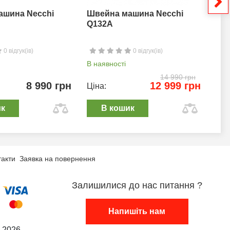
ашина Necchi
Швейна машина Necchi
Шв
Q132A
0 відгук(ів)
0 відгук(ів)
В наявності
В н
14 990 грн
8 990 грн
12 999 грн
Ціна:
Цін
ик
В кошик
такти
Заявка на повернення
Залишилися до нас питання ?
Напишіть нам
 2026