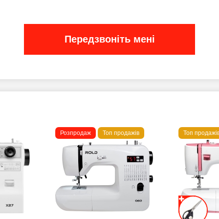
Передзвоніть мені
Розпродаж
Топ продажів
Топ продажі