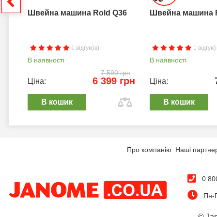
Швейна машина Rold Q36
Швейна машина 
1 відгук(ів)
1 відгук(і
В наявності
В наявності
7 590 грн
6 399 грн
Ціна:
Ціна:
В кошик
В кошик
Про компанію
Наші партне
0 80
Пн-П
© Ja