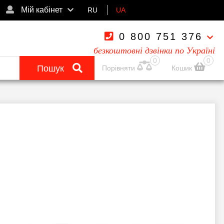
Мій кабінет
RU
UA
0 800 751 376
безкоштовні дзвінки по Україні
0
0
Пошук
Порівняти
Кошик