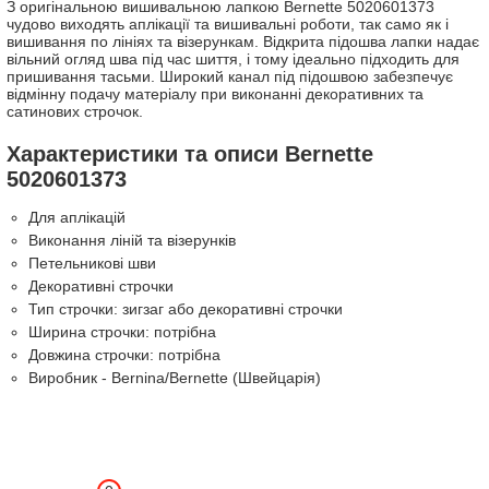
З оригінальною вишивальною лапкою Bernette 5020601373
чудово виходять аплікації та вишивальні роботи, так само як і
вишивання по лініях та візерункам. Відкрита підошва лапки надає
вільний огляд шва під час шиття, і тому ідеально підходить для
пришивання тасьми. Широкий канал під підошвою забезпечує
відмінну подачу матеріалу при виконанні декоративних та
сатинових строчок.
Характеристики та описи Bernette
5020601373
Для аплікацій
Виконання ліній та візерунків
Петельникові шви
Декоративні строчки
Тип строчки: зигзаг або декоративні строчки
Ширина строчки: потрібна
Довжина строчки: потрібна
Виробник - Bernina/Bernette (Швейцарія)