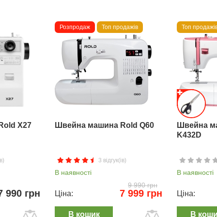
Розпродаж
Топ продажів
Топ продажі
Rold X27
Швейна машина Rold Q60
Швейна м
K432D
в)
3 відгук(ів)
В наявності
В наявності
9 990 грн
7 990 грн
7 999 грн
Ціна:
Ціна:
В кошик
В кош