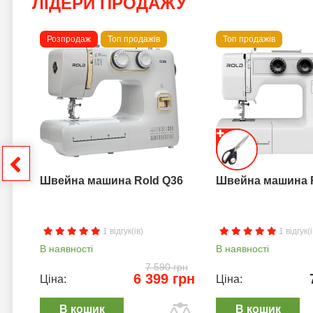
ЛІДЕРИ ПРОДАЖУ
Розпродаж
Топ продажів
Топ продажів
 B
грн
Швейна машина Rold Q36
Швейна машина 
1 відгук(ів)
1 відгук(і
В наявності
В наявності
7 590 грн
6 399 грн
Ціна:
Ціна:
В кошик
В кошик