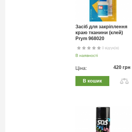
Засіб для закріплення
краю тканини (клей)
Prym 968020
0 відгук(ів)
В наявності
420 грн
Ціна:
В кошик