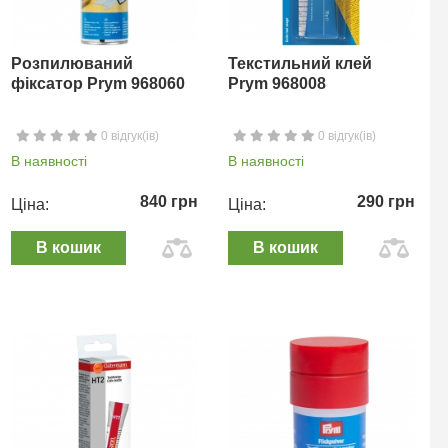
Розпилюваний
Текстильний клей
фіксатор Prym 968060
Prym 968008
0 відгук(ів)
0 відгук(ів)
В наявності
В наявності
840 грн
290 грн
Ціна:
Ціна:
В кошик
В кошик