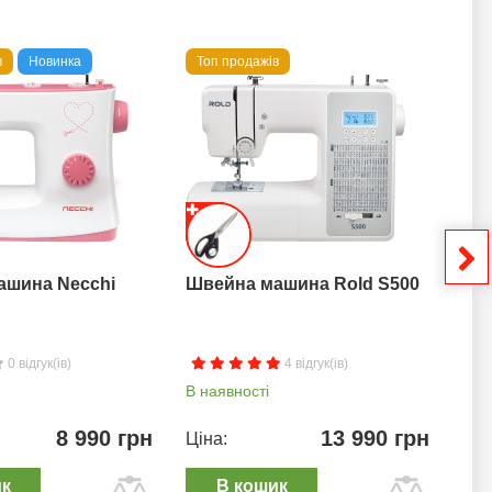
в
Новинка
Топ продажів
То
ашина Necchi
Швейна машина Rold S500
Шв
0 відгук(ів)
4 відгук(ів)
В наявності
В н
8 990 грн
13 990 грн
Ціна:
Цін
ик
В кошик