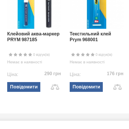
Клейовий аква-маркер
Текстильний клей
PRYM 987185
Prym 968001
0 відгук(ів)
0 відгук(ів)
Немає в наявності
Немає в наявності
290 грн
176 грн
Ціна:
Ціна:
Повідомити
Повідомити