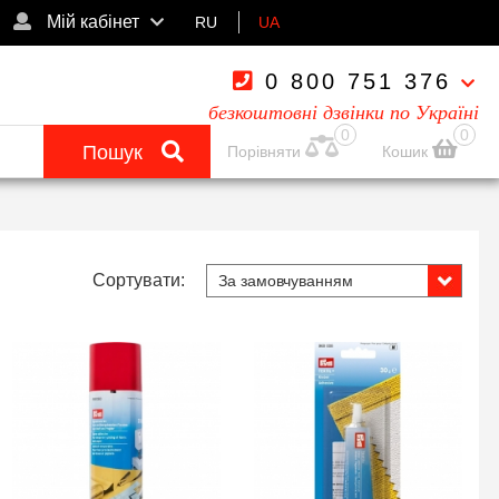
Мій кабінет
RU
UA
0 800 751 376
безкоштовні дзвінки по Україні
0
0
Пошук
Порівняти
Кошик
Сортувати: