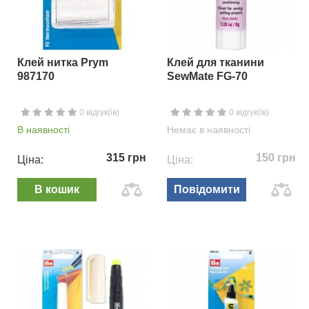
Клей нитка Prym
Клей для тканини
987170
SewMate FG-70
0 відгук(ів)
0 відгук(ів)
В наявності
Немає в наявності
315 грн
150 грн
Ціна:
Ціна:
В кошик
Повідомити