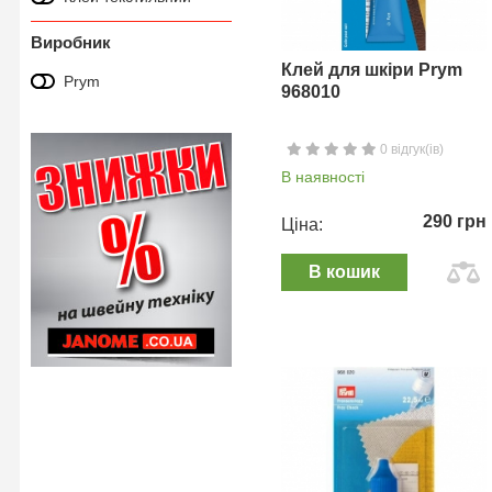
Виробник
Клей для шкіри Prym
Prym
968010
0 відгук(ів)
В наявності
290 грн
Ціна:
В кошик