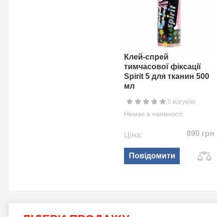
Клей-спрей
тимчасової фіксації
Spirit 5 для тканин 500
мл
0 відгук(ів)
Немає в наявності
890 грн
Ціна:
Повідомити