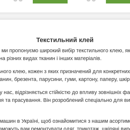
Текстильний клей
і ми пропонуємо широкий вибір текстильного клею, 
 на різних видах тканин і інших матеріалів.
ного клею, кожен з яких призначений для конкретних 
нин, брезента, парусини, гуми, картону, паперу, шкір
 нас, відрізняється стійкістю до впливу зовнішніх фа
ання та прасування. Він розроблений спеціально для в
 машин в Україні, щоб ознайомитися з нашим асорти
поможуть вам ремонтувати одяг, трикотаж, шкіряні виро