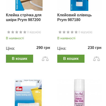
Клейка стрічка для
Клейовий олівець
шкіри Prym 987200
Prym 987180
0 відгук(ів)
0 відгук(ів)
В наявності
В наявності
290 грн
230 грн
Ціна:
Ціна:
В кошик
В кошик