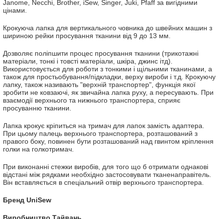
Janome, Necchi, Brother, iSew, Singer, Juki, Pfaff за вигідними
цінами.
Крокуюча лапка для вертикального човника до швейних машин з
шириною рейки просування тканини від 9 до 13 мм.
Дозволяє поліпшити процес просування тканини (трикотажні
матеріали, тонкі і товсті матеріали, шкіра, джинс ітд).
Використовується для роботи з тонкими і щільними тканинами, а
також для простьобування/підкладки, верху вироби і т.д. Крокуючу
лапку, також називають "верхній транспортер", функція якої
зробити не ковзаючі, як звичайна лапка руху, а пересувають. При
взаємодії верхнього та нижнього транспортера, сприяє
просуванню тканини.
Лапка крокує кріпиться на тримач для лапок замість адаптера.
При цьому палець верхнього транспортера, розташований з
правого боку, повинен бути розташований над гвинтом кріплення
голки на голкотримач.
При виконанні стежки виробів, для того що б отримати однакові
відстані між рядками необхідно застосовувати тканенаправітель.
Він вставляється в спеціальний отвір верхнього транспортера.
Бренд UniSew
Виробництво Тайвань