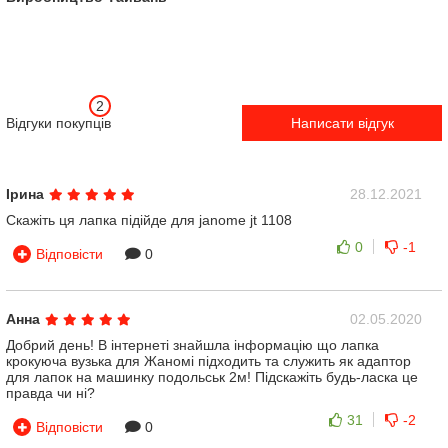
2
Відгуки покупців
Написати відгук
Ірина
28.12.2021
Скажіть ця лапка підійде для janome jt 1108
0
-1
Відповісти
0
Анна
02.05.2020
Добрий день! В інтернеті знайшла інформацію що лапка
крокуюча вузька для Жаномі підходить та служить як адаптор
для лапок на машинку подольськ 2м! Підскажіть будь-ласка це
правда чи ні?
31
-2
Відповісти
0