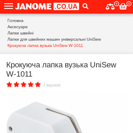
0
0
Головна
Аксесуари
Лапки швейні
Лапки для швейних машин універсальні UniSew
Крокуюча лапка вузька UniSew W-1011
Крокуюча лапка вузька UniSew
W-1011
2 відгук(ів)