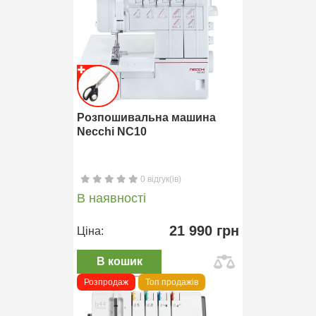
Розпошивальна машина
Necchi NC10
0 відгук(ів)
В наявності
21 990 грн
Ціна:
В кошик
Розпродаж
Топ продажів