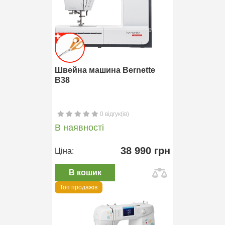
Швейна машина Bernette
B38
0 відгук(ів)
В наявності
38 990 грн
Ціна:
В кошик
Топ продажів