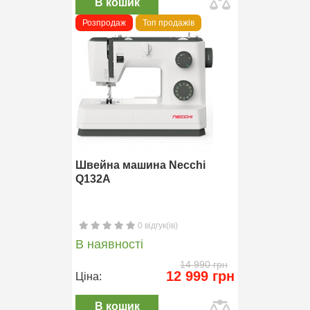
В кошик
Розпродаж
Топ продажів
Швейна машина Necchi
Q132A
0 відгук(ів)
В наявності
14 990 грн
12 999 грн
Ціна:
В кошик