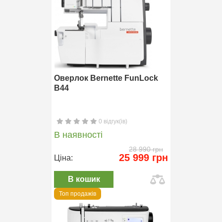
Оверлок Bernette FunLock
B44
0 відгук(ів)
В наявності
28 990 грн
25 999 грн
Ціна:
В кошик
Топ продажів