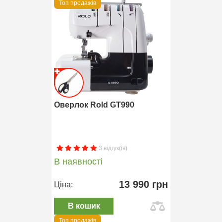
Топ продажів
Оверлок Rold GT990
3 відгук(ів)
В наявності
13 990 грн
Ціна:
В кошик
Топ продажів