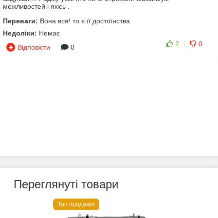
можливостей і якісь .
Переваги:
Вона вся! то є її достоїнства.
Недоліки:
Немає
2
0
Відповісти
0
Переглянуті товари
Топ продажів