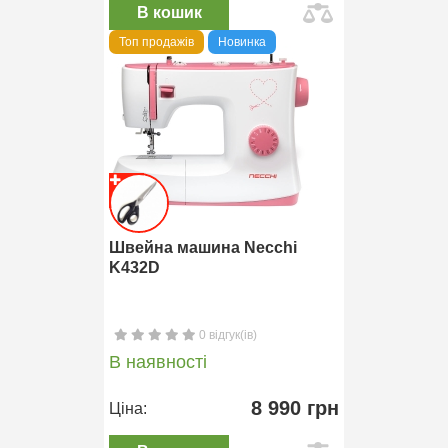
В кошик
Топ продажів
Новинка
Швейна машина Necchi
K432D
0 відгук(ів)
В наявності
8 990 грн
Ціна: