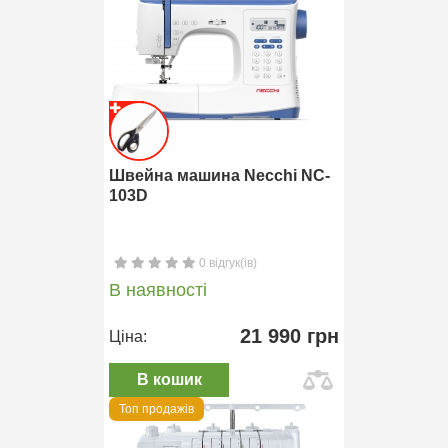
Швейна машина Necchi NC-
103D
0 відгук(ів)
В наявності
21 990 грн
Ціна:
В кошик
Топ продажів