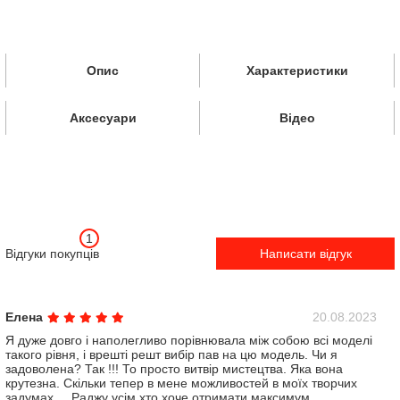
Опис
Характеристики
Аксесуари
Відео
1
Відгуки покупців
Написати відгук
Елена
20.08.2023
Я дуже довго і наполегливо порівнювала між собою всі моделі
такого рівня, і врешті решт вибір пав на цю модель. Чи я
задоволена? Так !!! То просто витвір мистецтва. Яка вона
крутезна. Скільки тепер в мене можливостей в моїх творчих
задумах.... Раджу усім хто хоче отримати максимум