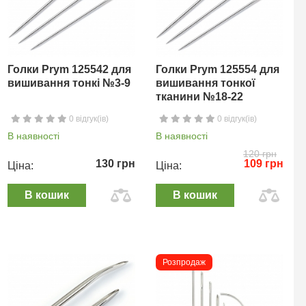
Голки Prym 125542 для
Голки Prym 125554 для
вишивання тонкі №3-9
вишивання тонкої
тканини №18-22
0 відгук(ів)
0 відгук(ів)
В наявності
В наявності
120 грн
130 грн
109 грн
Ціна:
Ціна:
В кошик
В кошик
Розпродаж