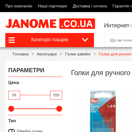
Про компанію
Наші партнери
Доставка і оплата
Гарантія т
Интернет
Категорії товарів
Головна
Аксесуари
Голки швейні
Голки для ручно
ПАРАМЕТРИ
Голки для ручного
Цена
59
550
Тип
Швейні голки