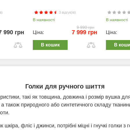
в)
3 відгук(ів)
В наявності
В наявності
9 990 грн
7 990 грн
7 999 грн
Ціна:
Ціна:
В кошик
В кош
Голки для ручного шиття
еристики, такі як товщина, довжина і розмір вушка д
, а також природного або синтетичного складу тканини
оти.
шкіра, фліс і джинси, потрібні міцні і гнучкі голки з 