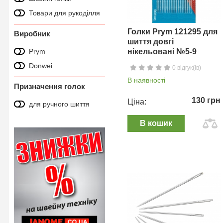
Товари для рукоділля
Голки Prym 121295 для
Виробник
шиття довгі
Prym
нікельовані №5-9
Donwei
0 відгук(ів)
В наявності
Призначення голок
130 грн
Ціна:
для ручного шиття
В кошик