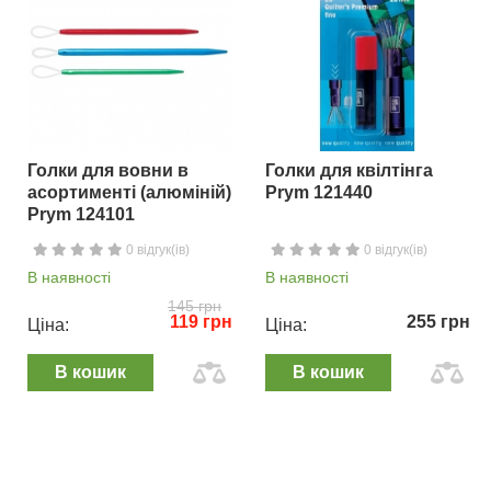
Голки для вовни в
Голки для квілтінга
асортименті (алюміній)
Prym 121440
Prym 124101
0 відгук(ів)
0 відгук(ів)
В наявності
В наявності
145 грн
119 грн
255 грн
Ціна:
Ціна:
В кошик
В кошик