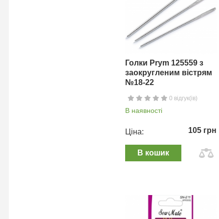
Голки Prym 125559 з
заокругленим вістрям
№18-22
0 відгук(ів)
В наявності
105 грн
Ціна:
В кошик