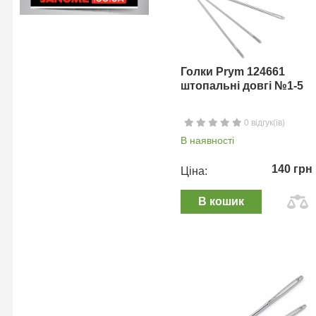
Голки Prym 124661
штопальні довгі №1-5
0 відгук(ів)
В наявності
140 грн
Ціна:
В кошик