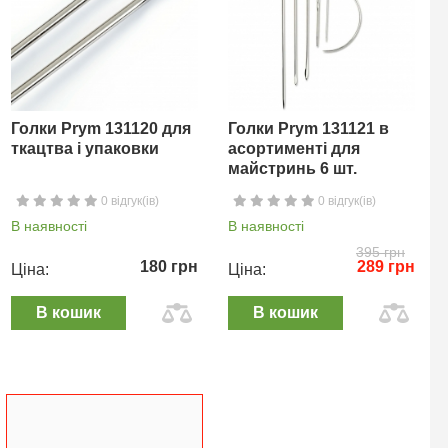
Голки Prym 131120 для
Голки Prym 131121 в
ткацтва і упаковки
асортименті для
майстринь 6 шт.
0 відгук(ів)
0 відгук(ів)
В наявності
В наявності
395 грн
180 грн
289 грн
Ціна:
Ціна:
В кошик
В кошик