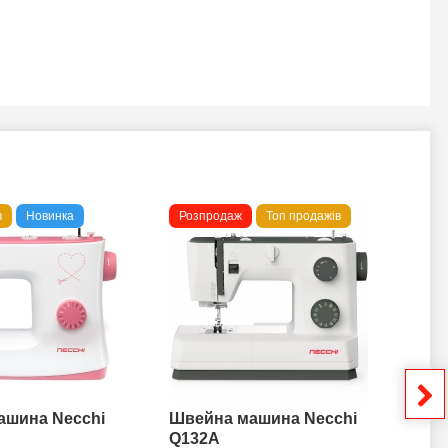
в
Новинка
Розпродаж
Топ продажів
То
ашина Necchi
Швейна машина Necchi
Шв
Q132A