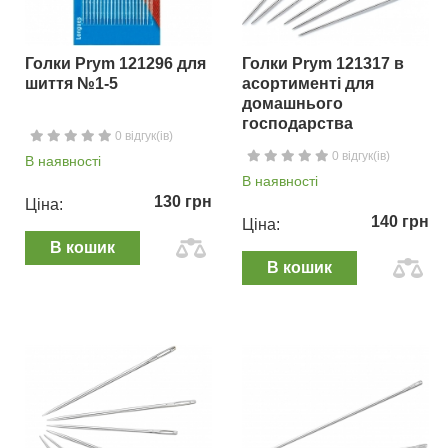
Голки Prym 121296 для
Голки Prym 121317 в
шиття №1-5
асортименті для
домашнього
господарства
0 відгук(ів)
0 відгук(ів)
В наявності
В наявності
130 грн
Ціна:
140 грн
Ціна:
В кошик
В кошик