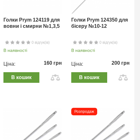
Голки Prym 124119 для
Голки Prym 124350 для
вовни і смирни №1,3,5
бісеру №10-12
0 відгук(ів)
0 відгук(ів)
В наявності
В наявності
160 грн
200 грн
Ціна:
Ціна:
В кошик
В кошик
Розпродаж