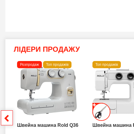
ЛІДЕРИ ПРОДАЖУ
Розпродаж
Топ продажів
Топ продажів
 B
грн
Швейна машина Rold Q36
Швейна машина 