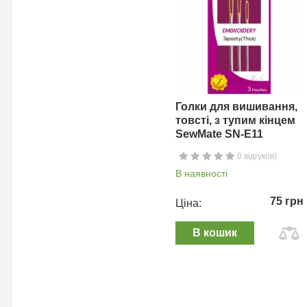
Голки для вишивання,
товсті, з тупим кінцем
SewMate SN-E11
0 відгук(ів)
В наявності
75 грн
Ціна:
В кошик