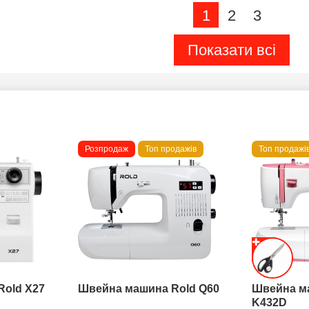
1
2
3
Показати всі
Розпродаж
Топ продажів
Топ продажі
Rold X27
Швейна машина Rold Q60
Швейна м
K432D