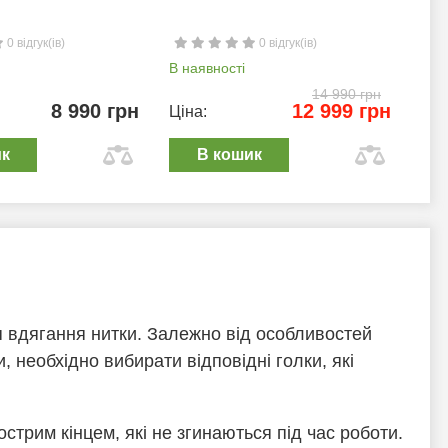
0 відгук(ів)
0 відгук(ів)
В наявності
В н
14 990 грн
8 990 грн
12 999 грн
Ціна:
Цін
ик
В кошик
ля вдягання нитки. Залежно від особливостей
, необхідно вибирати відповідні голки, які
гострим кінцем, які не згинаються під час роботи.