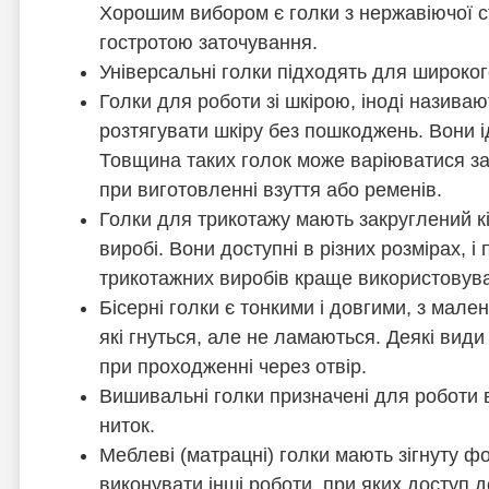
Хорошим вибором є голки з нержавіючої стал
гостротою заточування.
Універсальні голки підходять для широког
Голки для роботи зі шкірою, іноді назива
розтягувати шкіру без пошкоджень. Вони і
Товщина таких голок може варіюватися за
при виготовленні взуття або ременів.
Голки для трикотажу мають закруглений кі
виробі. Вони доступні в різних розмірах, і
трикотажних виробів краще використовуват
Бісерні голки є тонкими і довгими, з мале
які гнуться, але не ламаються. Деякі види
при проходженні через отвір.
Вишивальні голки призначені для роботи в
ниток.
Меблеві (матрацні) голки мають зігнуту ф
виконувати інші роботи, при яких доступ 