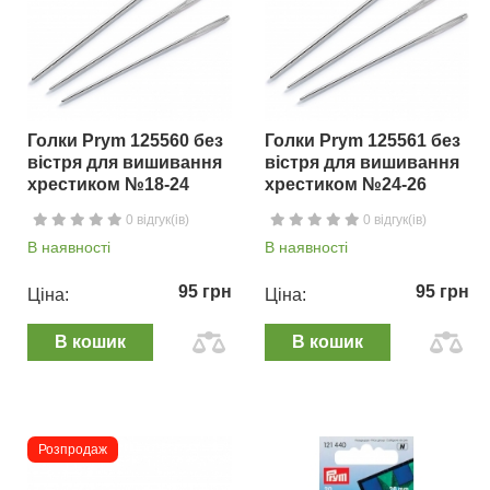
Голки Prym 125560 без
Голки Prym 125561 без
вістря для вишивання
вістря для вишивання
хрестиком №18-24
хрестиком №24-26
0 відгук(ів)
0 відгук(ів)
В наявності
В наявності
95 грн
95 грн
Ціна:
Ціна:
В кошик
В кошик
Розпродаж