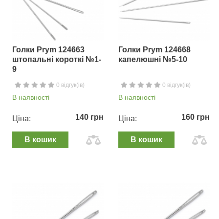
Голки Prym 124663
Голки Prym 124668
штопальні короткі №1-
капелюшні №5-10
9
0 відгук(ів)
0 відгук(ів)
В наявності
В наявності
140 грн
160 грн
Ціна:
Ціна:
В кошик
В кошик