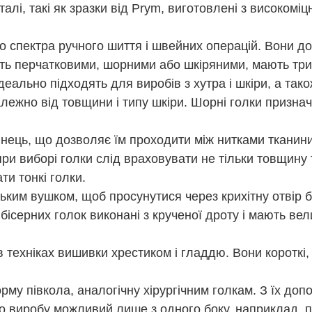
і, такі як зразки від Prym, виготовлені з високоміцно
о спектра ручного шиття і швейних операцій. Вони до
ють перчатковими, шорними або шкіряними, мають триг
деально підходять для виробів з хутра і шкіри, а так
лежно від товщини і типу шкіри. Шорні голки призна
нець, що дозволяє їм проходити між нитками тканини,
 при виборі голки слід враховувати не тільки товщину 
и тонкі голки.
ньким вушком, щоб просунутися через крихітну отвір б
 бісерних голок виконані з крученої дроту і мають ве
 техніках вишивки хрестиком і гладдю. Вони короткі,
орму півкола, аналогічну хірургічним голкам. З їх д
до виробу можливий лише з одного боку, наприклад, п