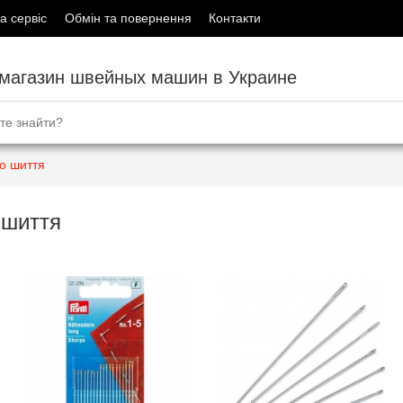
а сервіс
Обмін та повернення
Контакти
-магазин швейных машин в Украине
го шиття
 шиття