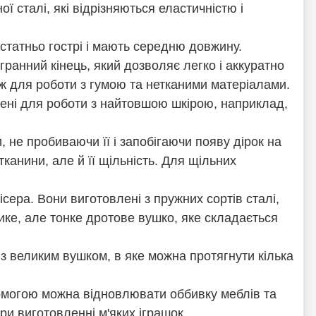
ї сталі, які відрізняються еластичністю і
статньо гострі і мають середню довжину.
ранний кінець, який дозволяє легко і аккуратно
ож для роботи з гумою та нетканими матеріалами.
чені для роботи з найтовшою шкірою, наприклад,
 не пробиваючи її і запобігаючи появу дірок на
тканини, але й її щільність. Для щільних
ісера. Вони виготовлені з пружних сортів сталі,
лике, але тонке дротове вушко, яке складається
 з великим вушком, в яке можна протягнути кілька
опомогою можна відновлювати оббивку меблів та
ри виготовленні м'яких іграшок.