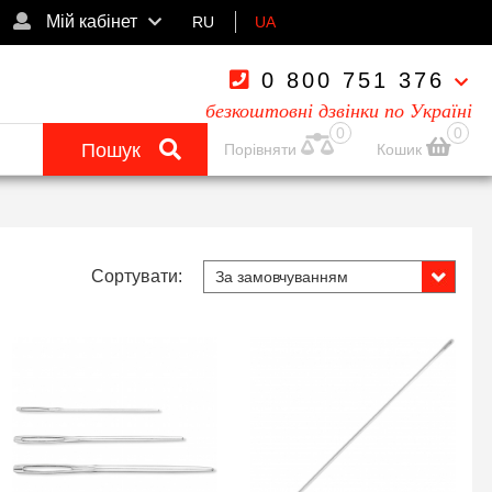
Мій кабінет
RU
UA
0 800 751 376
безкоштовні дзвінки по Україні
0
0
Пошук
Порівняти
Кошик
Сортувати: