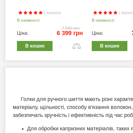
1 відгук(ів)
1 відгук(і
В наявності
В наявності
7 590 грн
6 399 грн
Ціна:
Ціна:
В кошик
В кошик
Голки для ручного шиття мають різні характ
матеріалу, щільності, способу в'язання волокон
забезпечать зручність і ефективність під час роб
Для обробки капризних матеріалів, таких як 