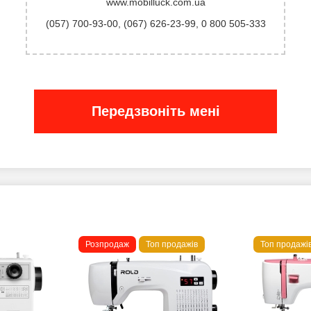
www.mobilluck.com.ua
(057) 700-93-00
,
(067) 626-23-99
,
0 800 505-333
Передзвоніть мені
Розпродаж
Топ продажів
Топ продажі