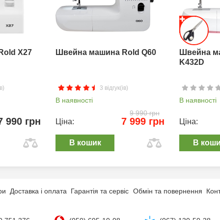
Rold X27
Швейна машина Rold Q60
Швейна м
K432D
в)
3 відгук(ів)
В наявності
В наявності
9 990 грн
7 990 грн
7 999 грн
Ціна:
Ціна:
В кошик
В кош
ри
Доставка і оплата
Гарантія та сервіс
Обмін та повернення
Кон