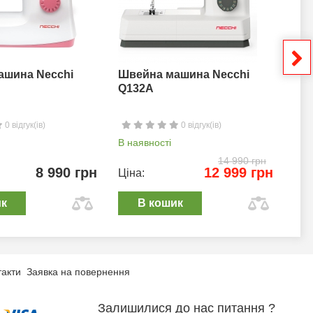
ашина Necchi
Швейна машина Necchi
Шв
Q132A
0 відгук(ів)
0 відгук(ів)
В наявності
В н
14 990 грн
8 990 грн
12 999 грн
Ціна:
Цін
ик
В кошик
такти
Заявка на повернення
Залишилися до нас питання ?