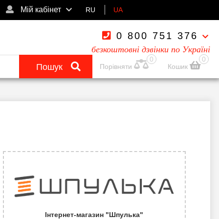
Мій кабінет
RU
UA
0 800 751 376
безкоштовні дзвінки по Україні
0
0
Пошук
Порівняти
Кошик
Інтернет-магазин "Шпулька"