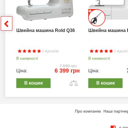
грн
Швейна машина Rold Q36
Швейна машина 
1 відгук(ів)
1 відгук(і
В наявності
В наявності
7 590 грн
6 399 грн
Ціна:
Ціна:
В кошик
В кошик
Про компанію
Наші партне