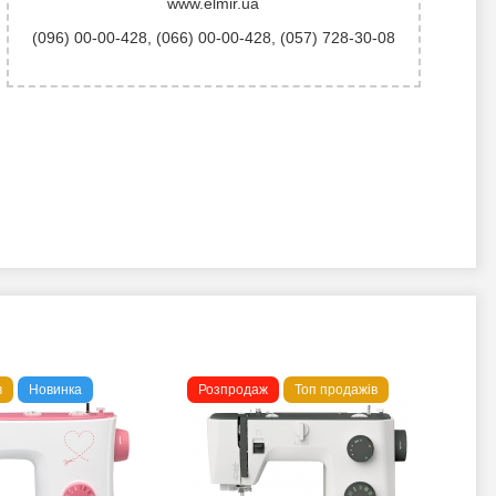
www.elmir.ua
(096) 00-00-428
,
(066) 00-00-428
,
(057) 728-30-08
в
Новинка
Розпродаж
Топ продажів
То