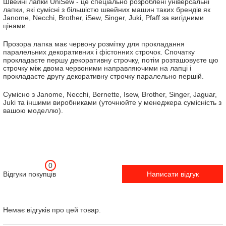
Швейні лапки UniSew - це спеціально розроблені універсальні
лапки, які сумісні з більшістю швейних машин таких брендів як
Janome, Necchi, Brother, iSew, Singer, Juki, Pfaff за вигідними
цінами.
Прозора лапка має червону розмітку для прокладання
паралельних декоративних і фістонних строчок. Спочатку
прокладаєте першу декоративну строчку, потім розташовуєте цю
строчку між двома червоними направляючими на лапці і
прокладаєте другу декоративну строчку паралельно першій.
Сумісно з Janome, Necchi, Bernette, Isew, Brother, Singer, Jaguar,
Juki та іншими виробниками (уточнюйте у менеджера сумісність з
вашою моделлю).
0
Відгуки покупців
Написати відгук
Немає відгуків про цей товар.