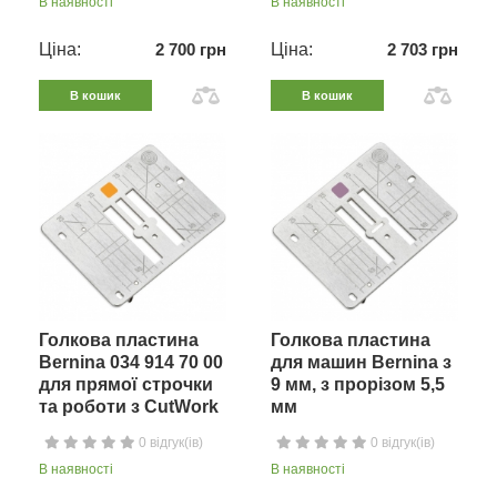
В наявності
В наявності
Ціна:
2 700 грн
Ціна:
2 703 грн
В кошик
В кошик
Голкова пластина
Голкова пластина
Bernina 034 914 70 00
для машин Bernina з
для прямої строчки
9 мм, з прорізом 5,5
та роботи з CutWork
мм
0 відгук(ів)
0 відгук(ів)
В наявності
В наявності