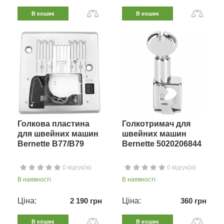
В кошик
В кошик
Голкова пластина
Голкотримач для
для швейних машин
швейних машин
Bernette B77/B79
Bernette 5020206844
0 відгук(ів)
0 відгук(ів)
В наявності
В наявності
Ціна:
2 190 грн
Ціна:
360 грн
В кошик
В кошик