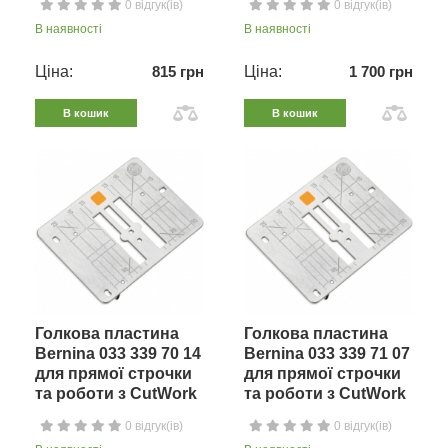
0 відгук(ів)
0 відгук(ів)
В наявності
В наявності
Ціна:
815 грн
Ціна:
1 700 грн
В кошик
В кошик
Голкова пластина
Голкова пластина
Bernina 033 339 70 14
Bernina 033 339 71 07
для прямої строчки
для прямої строчки
та роботи з CutWork
та роботи з CutWork
0 відгук(ів)
0 відгук(ів)