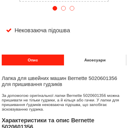
Нековзаюча підошва
Опис
Аксесуари
Лапка для швейних машин Bernette 5020601356
для пришивання гудзиків
За допомогою оригінальної лапки Bernette 5020601356 можна
пришивати не тільки гудзики, а й кільця або гачки. У лапки для
пришивання ґудзиків нековзаюча підошва, що запобігає
зісковзуванню гудзика.
Характеристики та опис Bernette
5020601356