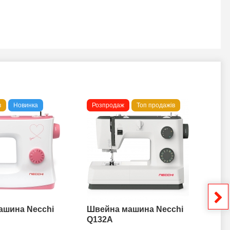
в
Новинка
Розпродаж
Топ продажів
То
ашина Necchi
Швейна машина Necchi
Шв
Q132A