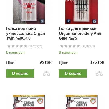
Голка подвійна
Голки для вишивки
універсальна Organ
Organ Embroidery Anti-
Twin №90/4.0
Glue №75
0 відгук(ів)
0 відгук(ів)
В наявності
В наявності
95 грн
175 грн
Ціна:
Ціна:
В кошик
В кошик