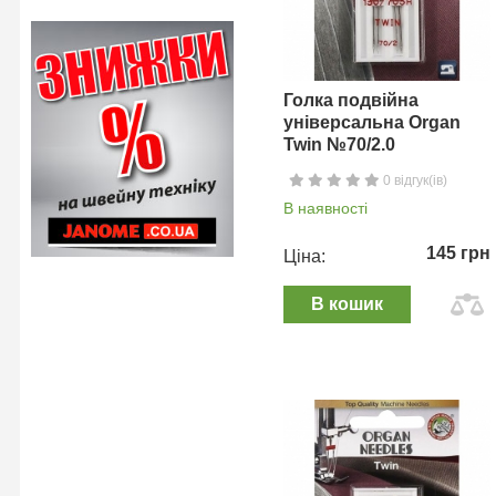
Голка подвійна
універсальна Organ
Twin №70/2.0
0 відгук(ів)
В наявності
145 грн
Ціна:
В кошик