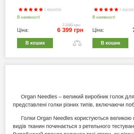
1 відгук(ів)
1 відгук(і
В наявності
В наявності
7 590 грн
6 399 грн
Ціна:
Ціна:
В кошик
В кошик
Organ Needles – великий виробник голок для
представлені голки різних типів, включаючи побу
Голки Organ Needles користуються великою по
видів тканин починається з ретельного тестуван