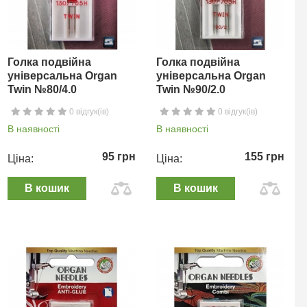
Голка подвійна
Голка подвійна
універсальна Organ
універсальна Organ
Twin №80/4.0
Twin №90/2.0
0 відгук(ів)
0 відгук(ів)
В наявності
В наявності
95 грн
155 грн
Ціна:
Ціна:
В кошик
В кошик