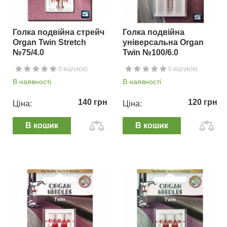
Голка подвійна стрейч
Голка подвійна
Organ Twin Stretch
універсальна Organ
№75/4.0
Twin №100/6.0
0 відгук(ів)
0 відгук(ів)
В наявності
В наявності
140 грн
120 грн
Ціна:
Ціна:
В кошик
В кошик