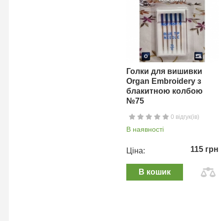
Голки для вишивки
Organ Embroidery з
блакитною колбою
№75
0 відгук(ів)
В наявності
115 грн
Ціна:
В кошик