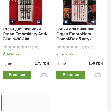
Голки для вишивки
Голки для вишивки
Organ Embroidery Anti-
Organ Embroidery
Glue №90-100
Combi-Box 5 штук
0 відгук(ів)
0 відгук(ів)
В наявності
В наявності
175 грн
160 грн
Ціна:
Ціна:
В кошик
В кошик