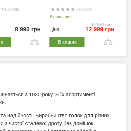
0 відгук(ів)
0 відгук(ів)
В наявності
В н
14 990 грн
8 990 грн
12 999 грн
Ціна:
Цін
ик
В кошик
нається з 1920 року. В їх асортименті
ки.
та надійності. Виробництво голок для різних
и з чистої сталевої дроту без домішок.