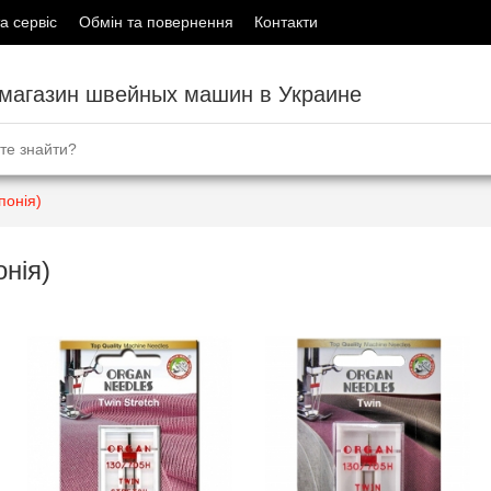
а сервіс
Обмін та повернення
Контакти
-магазин швейных машин в Украине
понія)
нія)