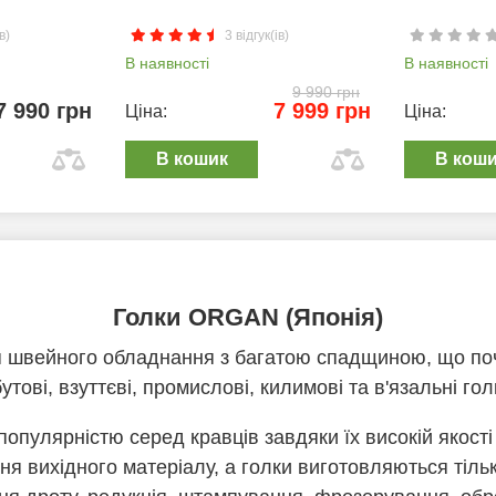
в)
3 відгук(ів)
В наявності
В наявності
9 990 грн
7 990 грн
7 999 грн
Ціна:
Ціна:
В кошик
В кош
Голки ORGAN (Японія)
 швейного обладнання з багатою спадщиною, що почи
тові, взуттєві, промислові, килимові та в'язальні гол
пулярністю серед кравців завдяки їх високій якості 
ня вихідного матеріалу, а голки виготовляються тільк