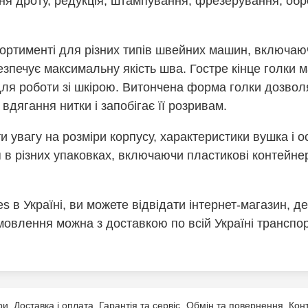
ня дроту, редукція, штампування, фрезерування, обро
ортименті для різних типів швейних машин, включаюч
зпечує максимальну якість шва. Гостре кінце голки 
 для роботи зі шкірою. Витончена форма голки дозво
вдягання нитки і запобігає її розривам.
и увагу на розміри корпусу, характеристики вушка і 
 в різних упаковках, включаючи пластикові контейне
s в Україні, ви можете відвідати інтернет-магазин, 
мовлення можна з доставкою по всій Україні транспо
ри
Доставка і оплата
Гарантія та сервіс
Обмін та повернення
Кон