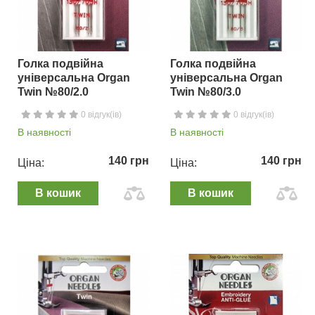
Голка подвійна
Голка подвійна
універсальна Organ
універсальна Organ
Twin №80/2.0
Twin №80/3.0
0 відгук(ів)
0 відгук(ів)
В наявності
В наявності
140 грн
140 грн
Ціна:
Ціна:
В кошик
В кошик