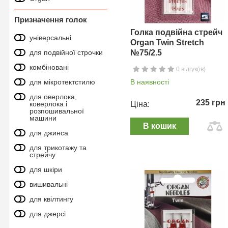
Призначення голок
Голка подвійна стрейч
універсальні
Organ Twin Stretch
для подвійної строчки
№75/2.5
комбіновані
0 відгук(ів)
для мікротектстилю
В наявності
для оверлока,
235 грн
коверлока і
Ціна:
розпошивальної
машини
В кошик
для джинса
для трикотажу та
стрейчу
для шкіри
вишивальні
для квілтингу
для джерсі