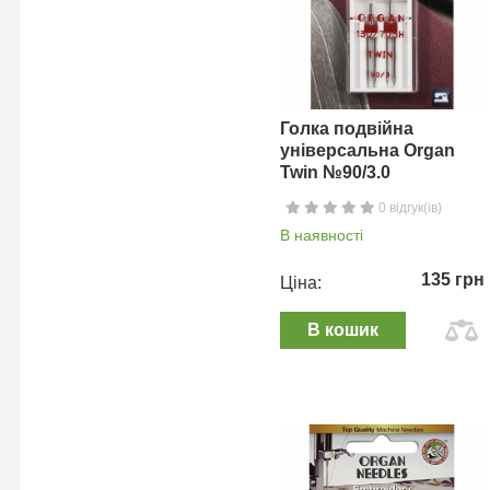
Голка подвійна
універсальна Organ
Twin №90/3.0
0 відгук(ів)
В наявності
135 грн
Ціна:
В кошик