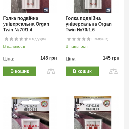
Голка подвійна
Голка подвійна
універсальна Organ
універсальна Organ
Twin №70/1.4
Twin №70/1.6
0 відгук(ів)
0 відгук(ів)
В наявності
В наявності
145 грн
145 грн
Ціна:
Ціна:
В кошик
В кошик