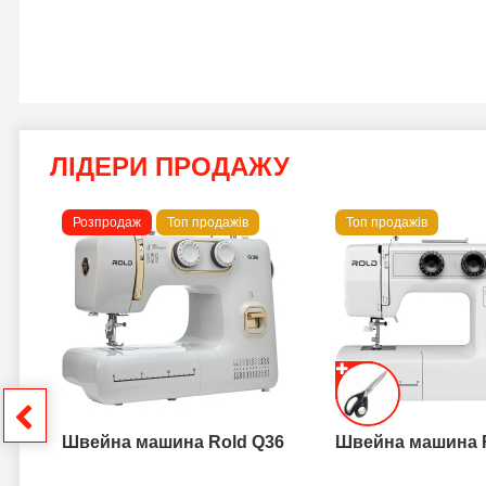
ЛІДЕРИ ПРОДАЖУ
Розпродаж
Топ продажів
Топ продажів
 B
грн
Швейна машина Rold Q36
Швейна машина 