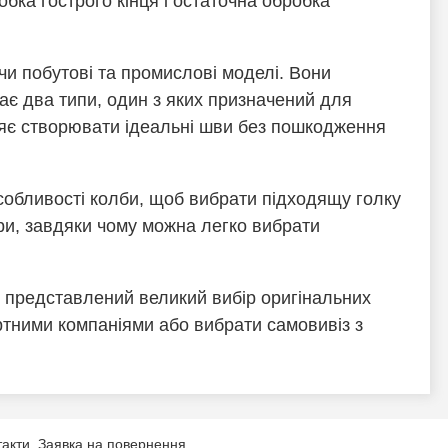
бка гострого кінця і остаточна обробка
и побутові та промислові моделі. Вони
має два типи, один з яких призначений для
ляє створювати ідеальні шви без пошкодження
особливості колби, щоб вибрати підходящу голку
ри, завдяки чому можна легко вибрати
де представлений великий вибір оригінальних
ртними компаніями або вибрати самовивіз з
такти
Заявка на повернення