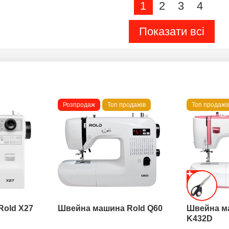
1
2
3
4
Показати всі
Розпродаж
Топ продажів
Топ продажі
Rold X27
Швейна машина Rold Q60
Швейна м
K432D