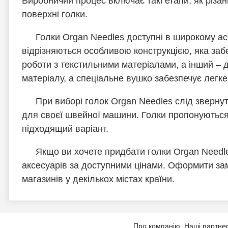
Виробничий процес включає такі етапи, як різан
поверхні голки.
Голки Organ Needles доступні в широкому ас
відрізняються особливою конструкцією, яка забе
роботи з текстильними матеріалами, а інший –
матеріалу, а спеціальне вушко забезпечує легке 
При виборі голок Organ Needles слід звернут
для своєї швейної машини. Голки пропонуються
підходящий варіант.
Якщо ви хочете придбати голки Organ Needle
аксесуарів за доступними цінами. Оформити за
магазинів у декількох містах країни.
Про компанію
Наші партне