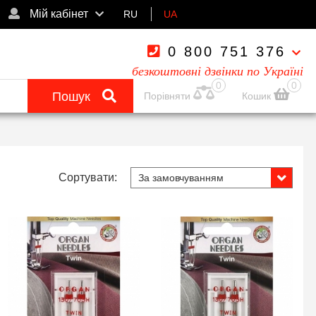
Мій кабінет
RU
UA
0 800 751 376
безкоштовні дзвінки по Україні
0
0
Пошук
Порівняти
Кошик
Сортувати: