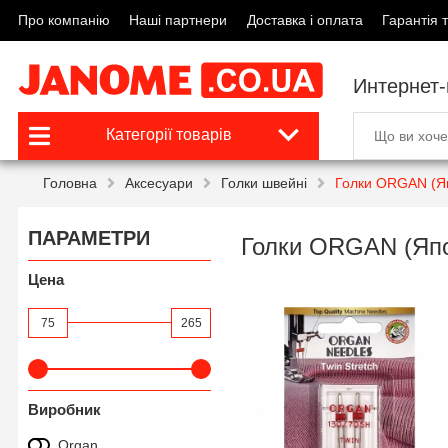
Про компанію
Наші партнери
Доставка і оплата
Гарантія т
Интернет
Категорії товарів
Головна
Аксесуари
Голки швейні
Голки ORGAN (Я
ПАРАМЕТРИ
Голки ORGAN (Япо
Цена
75
265
Виробник
Organ