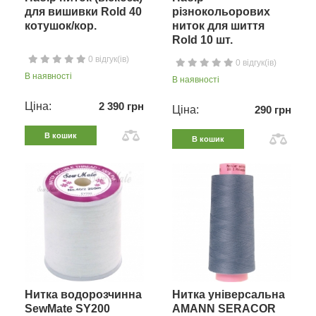
для вишивки Rold 40
різнокольорових
котушок/кор.
ниток для шиття
Rold 10 шт.
0 відгук(ів)
0 відгук(ів)
В наявності
В наявності
Ціна:
2 390 грн
Ціна:
290 грн
В кошик
В кошик
Нитка водорозчинна
Нитка універсальна
SewMate SY200
AMANN SERACOR