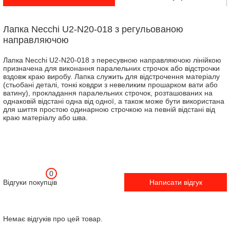
Лапка Necchi U2-N20-018 з регульованою
направляючою
Лапка Necchi U2-N20-018 з пересувною направляючою лінійкою
призначена для виконання паралельних строчок або відстрочки
вздовж краю виробу. Лапка служить для відстрочення матеріалу
(стьобані деталі, тонкі ковдри з невеликим прошарком вати або
ватину), прокладання паралельних строчок, розташованих на
однаковій відстані одна від одної, а також може бути використана
для шиття простою одинарною строчкою на певній відстані від
краю матеріалу або шва.
0
Відгуки покупців
Написати відгук
Немає відгуків про цей товар.