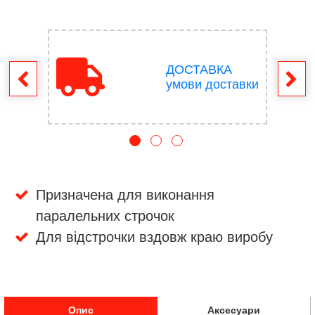
ДОСТАВКА
ення
умови доставки
Призначена для виконання
паралельних строчок
Для відстрочки вздовж краю виробу
Опис
Аксесуари