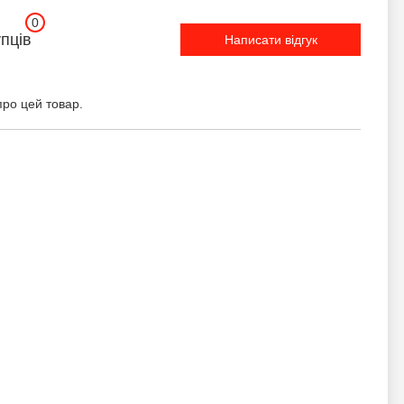
0
упців
Написати відгук
про цей товар.