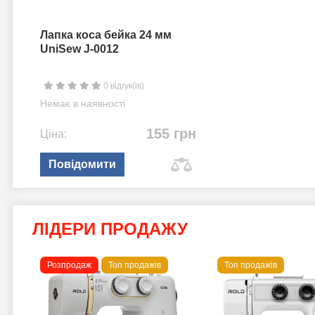
Лапка коса бейка 24 мм
UniSew J-0012
0 відгук(ів)
Немає в наявності
155 грн
Ціна:
Повідомити
ЛІДЕРИ ПРОДАЖУ
Розпродаж
Топ продажів
Топ продажів
 B