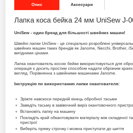
Опис
Аксесуари
Лапка коса бейка 24 мм UniSew J-0
UniSew - один бренд для більшості швейних машин!
Швейні лапки UniSew - це спеціально розроблені універсальні
швейних машин таких брендів як Janome, Necchi, Brother, iSew,
вигідними цінами.
Лапка окантователь косою бейки використовується для обро
операція є досить простим способом надати обрізним краях 
вигляд. Порівнянна з швейними машинами Janome.
Інструкцію по використанню лапки окантователя:
Зріжте навскоси передній кінець обробної тасьми
Заведіть тасьму в завівочний виріз окантовочного пристрою
Встановіть лапку на машину
Покладіть край обкантовувати матеріалу між складеної т
пристрої
Виберіть пряму строчку і можна приступати до шиття