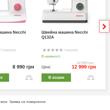
ашина Necchi
Швейна машина Necchi
Шв
Q132A
0 відгук(ів)
0 відгук(ів)
В наявності
В н
14 990 грн
8 990 грн
12 999 грн
Ціна:
Цін
ик
В кошик
такти
Заявка на повернення