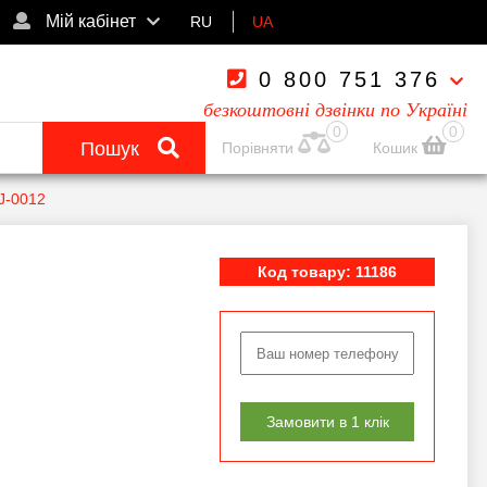
Мій кабінет
RU
UA
0 800 751 376
безкоштовні дзвінки по Україні
0
0
Пошук
Порівняти
Кошик
J-0012
Код товару: 11186
Замовити в 1 клік