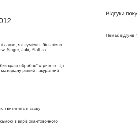
Відгуки пок
012
Немає відгуків 
 лапки, які сумісні з більшістю
 Singer, Juki, Pfaff за
бки краю обробної стрічкою. Ця
матеріалу рівний і акуратний
 і витягніть її ззаду
асьмою в виріз окантовочного