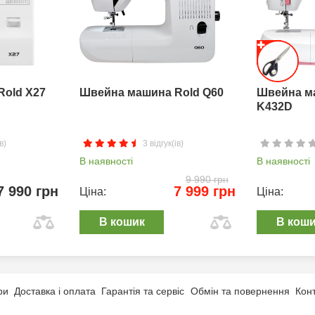
Rold X27
Швейна машина Rold Q60
Швейна м
K432D
в)
3 відгук(ів)
В наявності
В наявності
9 990 грн
7 990 грн
7 999 грн
Ціна:
Ціна:
В кошик
В кош
ри
Доставка і оплата
Гарантія та сервіс
Обмін та повернення
Кон