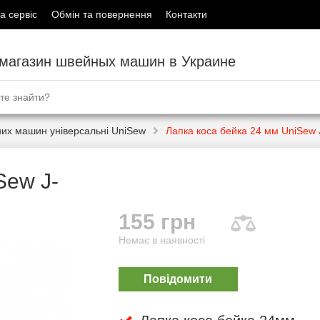
а сервіс
Обмін та повернення
Контакти
-магазин швейных машин в Украине
их машин універсальні UniSew
Лапка коса бейка 24 мм UniSew 
Sew J-
155 грн
Немає в наявності
Повідомити