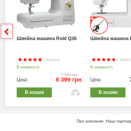
грн
Швейна машина Rold Q36
Швейна машина 
1 відгук(ів)
1 відгук(і
В наявності
В наявності
7 590 грн
6 399 грн
Ціна:
Ціна:
В кошик
В кошик
Про компанію
Наші партне