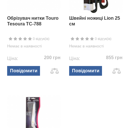
Обрізувач нитки Touro
Швейні ножиці Lion 25
Tesoura TC-788
см
0 відгук(ів)
0 відгук(ів)
Немає в наявності
Немає в наявності
200 грн
855 грн
Ціна:
Ціна:
Повідомити
Повідомити