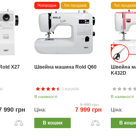
Розпродаж
Топ продажів
Топ продажі
Rold X27
Швейна машина Rold Q60
Швейна м
K432D
в)
3 відгук(ів)
В наявності
В наявності
9 990 грн
7 990 грн
7 999 грн
Ціна:
Ціна:
В кошик
В кош