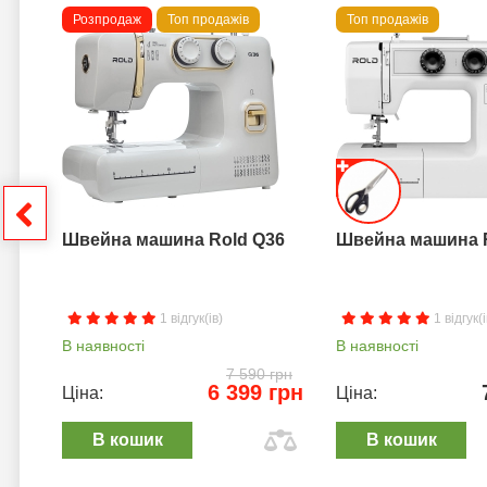
Розпродаж
Топ продажів
Топ продажів
 B
грн
Швейна машина Rold Q36
Швейна машина 
1 відгук(ів)
1 відгук(і
В наявності
В наявності
7 590 грн
6 399 грн
Ціна:
Ціна:
В кошик
В кошик