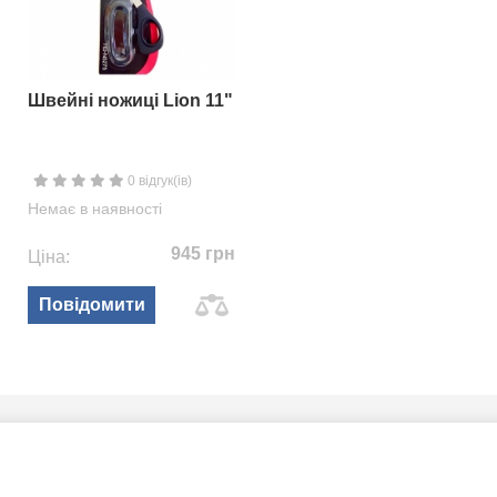
Швейні ножиці Lion 11"
0 відгук(ів)
Немає в наявності
945 грн
Ціна:
Повідомити