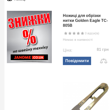
Ножиці для обрізки
нитки Golden Eagle TC-
805B
0 відгук(ів)
Немає в наявності
81 грн
Ціна:
Повідомити