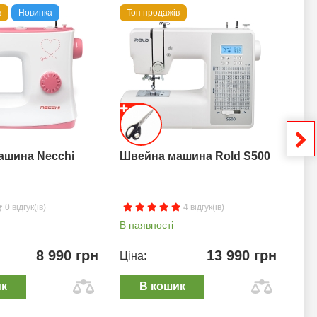
в
Новинка
Топ продажів
То
ашина Necchi
Швейна машина Rold S500
Шв
0 відгук(ів)
4 відгук(ів)
В наявності
В н
8 990 грн
13 990 грн
Ціна:
Цін
ик
В кошик