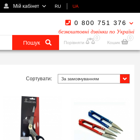
Мій кабінет
RU
UA
0 800 751 376
безкоштовні дзвінки по Україні
0
0
Пошук
Порівняти
Кошик
Сортувати: