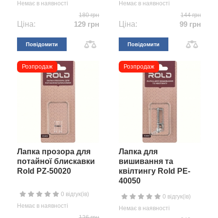
Немає в наявності
Немає в наявності
180 грн
144 грн
Ціна:
129 грн
Ціна:
99 грн
Повідомити
Повідомити
Розпродаж
Розпродаж
Лапка прозора для
Лапка для
потайної блискавки
вишивання та
Rold PZ-50020
квілтингу Rold PE-
40050
0 відгук(ів)
0 відгук(ів)
Немає в наявності
Немає в наявності
126 грн