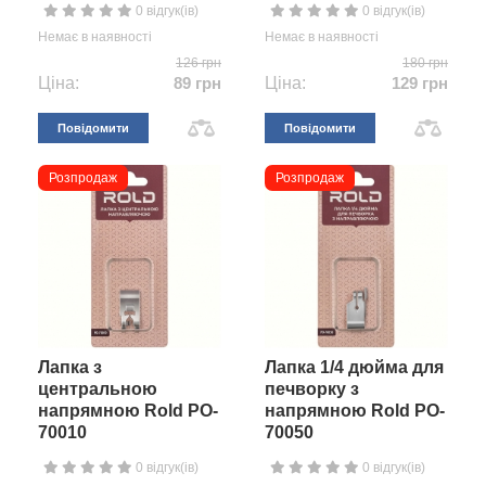
0 відгук(ів)
0 відгук(ів)
Немає в наявності
Немає в наявності
126 грн
180 грн
Ціна:
89 грн
Ціна:
129 грн
Повідомити
Повідомити
Розпродаж
Розпродаж
Лапка з
Лапка 1/4 дюйма для
центральною
печворку з
напрямною Rold PO-
напрямною Rold PO-
70010
70050
0 відгук(ів)
0 відгук(ів)