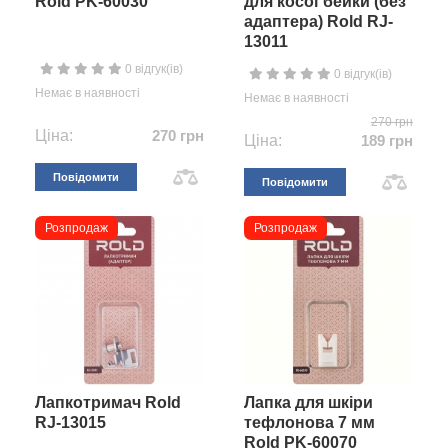
Rold PK-60030
для косої бейки (без
адаптера) Rold RJ-
13011
0 відгук(ів)
0 відгук(ів)
Немає в наявності
Немає в наявності
270 грн
Ціна:
270 грн
Ціна:
189 грн
Повідомити
Повідомити
Розпродаж
Розпродаж
Лапкотримач Rold
Лапка для шкіри
RJ-13015
тефлонова 7 мм
Rold PK-60070