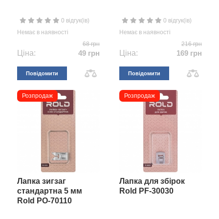
0 відгук(ів)
0 відгук(ів)
Немає в наявності
Немає в наявності
68 грн
216 грн
Ціна:
49 грн
Ціна:
169 грн
Повідомити
Повідомити
Розпродаж
Розпродаж
Лапка зигзаг
Лапка для збірок
стандартна 5 мм
Rold PF-30030
Rold PO-70110