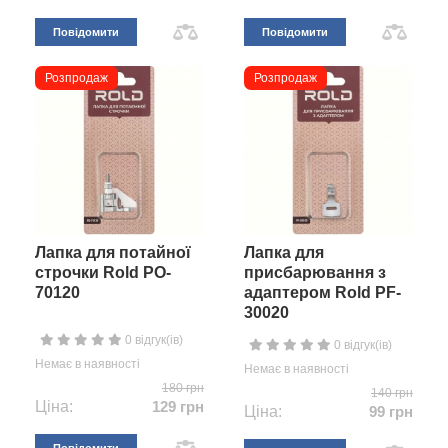
Повідомити
Повідомити
Розпродаж
Розпродаж
Лапка для потайної
Лапка для
строчки Rold PO-
присбарювання з
70120
адаптером Rold PF-
30020
0 відгук(ів)
0 відгук(ів)
Немає в наявності
Немає в наявності
180 грн
140 грн
Ціна:
129 грн
Ціна:
99 грн