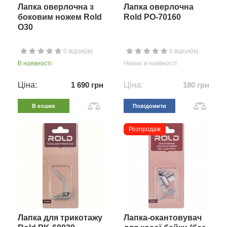
Лапка оверлочна з
Лапка оверлочна
боковим ножем Rold
Rold PO-70160
O30
0 відгук(ів)
0 відгук(ів)
В наявності
Немає в наявності
Ціна:
1 690 грн
Ціна:
180 грн
В кошик
Повідомити
Розпродаж
Лапка для трикотажу
Лапка-окантовувач