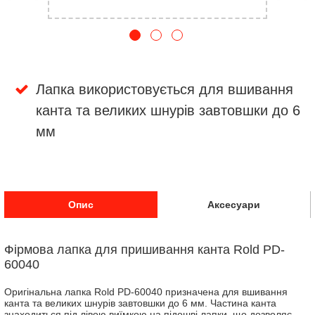
Лапка використовується для вшивання
канта та великих шнурів завтовшки до 6
мм
Опис
Аксесуари
Фірмова лапка для пришивання канта Rold PD-
60040
Оригінальна лапка Rold PD-60040 призначена для вшивання
канта та великих шнурів завтовшки до 6 мм. Частина канта
знаходиться під лівою виїмкою на підошві лапки, що дозволяє