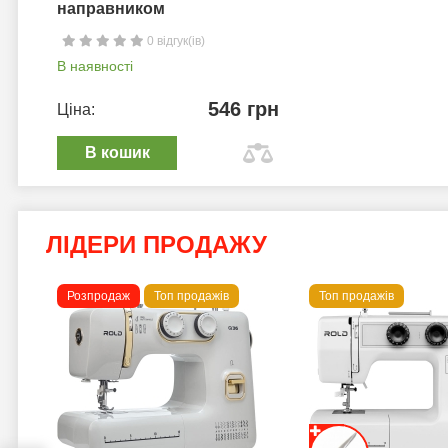
направником
0 відгук(ів)
В наявності
546 грн
Ціна:
В кошик
ЛІДЕРИ ПРОДАЖУ
Розпродаж
Топ продажів
Топ продажів
 B