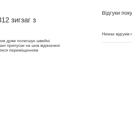
Відгуки пок
12 зигзаг з
Немає відгуків 
иком дуже полегшує швейні
ані припуски на шов відзначені
ватися переміщенням