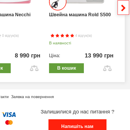
ашина Necchi
Швейна машина Rold S500
Шв
0 відгук(ів)
4 відгук(ів)
В наявності
В н
8 990 грн
13 990 грн
Ціна:
Цін
ик
В кошик
такти
Заявка на повернення
Залишилися до нас питання ?
Напишіть нам