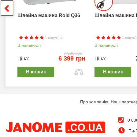
грн
Швейна машина Rold Q36
Швейна машина 
1 відгук(ів)
1 відгук(і
В наявності
В наявності
7 590 грн
6 399 грн
Ціна:
Ціна:
В кошик
В кошик
Про компанію
Наші партне
0 80
Пн-П