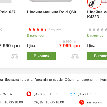
Rold X27
Швейна машина Rold Q60
Швейна м
K432D
в)
3 відгук(ів)
В наявності
В наявності
9 990 грн
7 990 грн
7 999 грн
Ціна:
Ціна:
В кошик
В кош
ри
Доставка і оплата
Гарантія та сервіс
Обмін та повернення
Кон
0 751 376
(050) 695-10-08
(067) 130-50-38
т: 10:00-18:00
Сб, Вс: 10:00-16:00
instagram