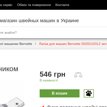
а сервіс
Обмін та повернення
Контакти
-магазин швейных машин в Украине
ої машинки Bernette
Лапка для машин Bernette 5020210312 зиг
вником
546 грн
В наявності
В кошик