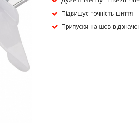
Дуже полегшує швейні опе
Підвищує точність шиття
Припуски на шов відзначе