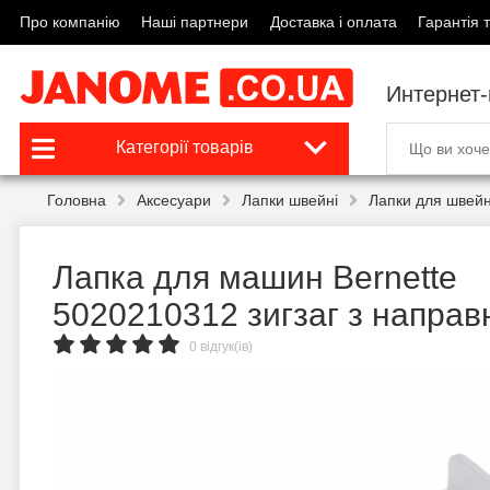
Про компанію
Наші партнери
Доставка і оплата
Гарантія т
Интернет
Категорії товарів
Головна
Аксесуари
Лапки швейні
Лапки для швейн
Лапка для машин Bernette
5020210312 зигзаг з напра
0 відгук(ів)