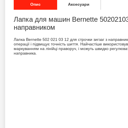
Опис
Аксесуари
Лапка для машин Bernette 50202103
направником
Лапка Bernette 502 021 03 12 для строчки зигзаг з направн
операції і підвищує точність шиття. Найчастіше використовув
маркуванням на лінійці праворуч, і можуть швидко регулю
направника.