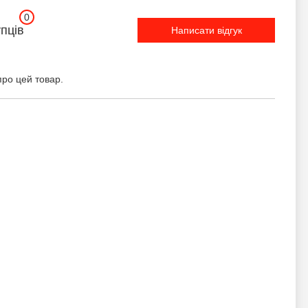
0
упців
Написати відгук
про цей товар.