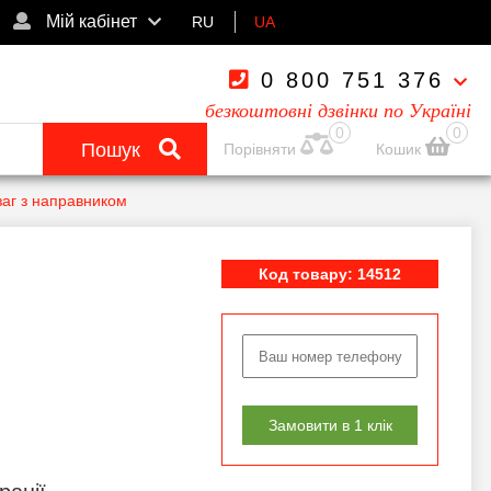
Мій кабінет
RU
UA
0 800 751 376
безкоштовні дзвінки по Україні
0
0
Пошук
Порівняти
Кошик
заг з направником
Код товару: 14512
Замовити в 1 клік