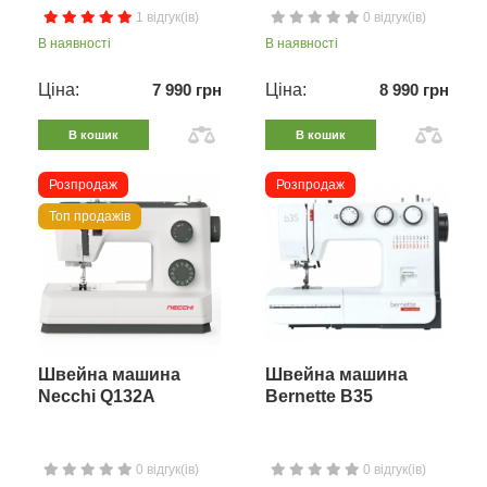
1 відгук(ів)
0 відгук(ів)
В наявності
В наявності
Ціна:
7 990 грн
Ціна:
8 990 грн
В кошик
В кошик
Розпродаж
Розпродаж
Топ продажів
Швейна машина
Швейна машина
Necchi Q132A
Bernette B35
0 відгук(ів)
0 відгук(ів)