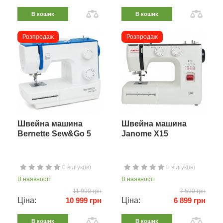
В кошик
В кошик
Розпродаж
Розпродаж
Швейна машина
Швейна машина
Bernette Sew&Go 5
Janome X15
0 відгук(ів)
0 відгук(ів)
В наявності
В наявності
11 990 грн
7 590 грн
Ціна:
10 999 грн
Ціна:
6 899 грн
В кошик
В кошик