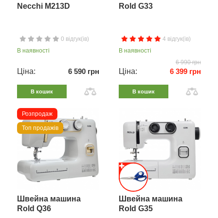
Necchi M213D
Rold G33
0 відгук(ів)
4 відгук(ів)
В наявності
В наявності
6 990 грн
Ціна:
6 590 грн
Ціна:
6 399 грн
В кошик
В кошик
Розпродаж
Топ продажів
Швейна машина
Швейна машина
Rold Q36
Rold G35