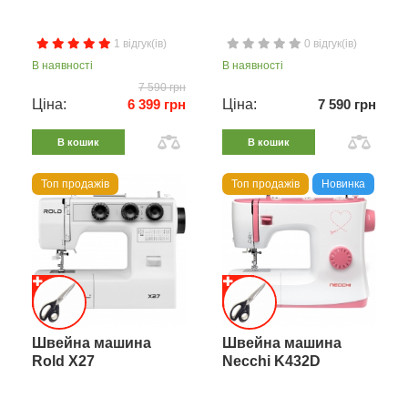
1 відгук(ів)
0 відгук(ів)
В наявності
В наявності
7 590 грн
Ціна:
6 399 грн
Ціна:
7 590 грн
В кошик
В кошик
Топ продажів
Топ продажів
Новинка
Швейна машина
Швейна машина
Rold X27
Necchi K432D