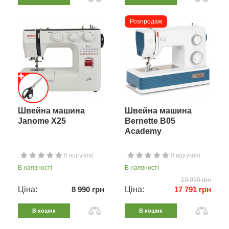
Розпродаж
Швейна машина
Швейна машина
Janome X25
Bernette B05
Academy
0 відгук(ів)
0 відгук(ів)
В наявності
В наявності
19 990 грн
Ціна:
8 990 грн
Ціна:
17 791 грн
В кошик
В кошик