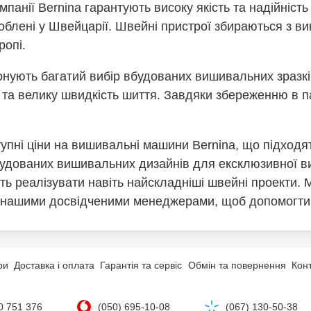
панії Bernina гарантують високу якість та надійніс
облені у Швейцарії. Швейні пристрої збираються з в
ропі.
нують багатий вибір вбудованих вишивальних зразкі
та велику швидкість шиття. Завдяки збереженню в па
пні ціни на вишивальні машини Bernina, що підходят
будованих вишивальних дизайнів для ексклюзивної ви
ть реалізувати навіть найскладніші швейні проекти.
цію нашими досвідченими менеджерами, щоб допомогти
ри
Доставка і оплата
Гарантія та сервіс
Обмін та повернення
Кон
0 751 376
(050) 695-10-08
(067) 130-50-38