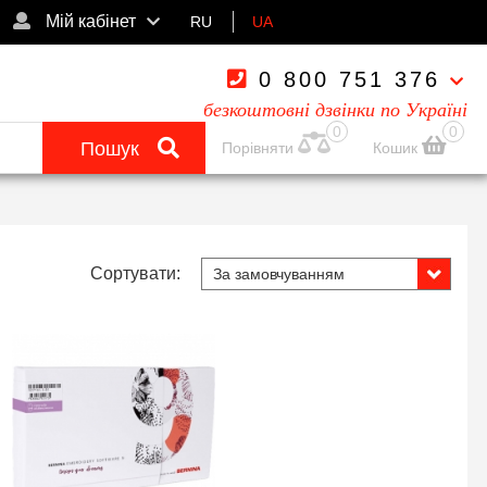
Мій кабінет
RU
UA
0 800 751 376
безкоштовні дзвінки по Україні
0
0
Пошук
Порівняти
Кошик
Сортувати: