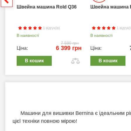
Швейна машина Rold Q36
Швейна машина 
1 відгук(ів)
1 відгук(і
В наявності
В наявності
7 590 грн
6 399 грн
Ціна:
Ціна:
В кошик
В кошик
Машини для вишивки Bernina є ідеальним ріш
цієї техніки повною мірою!