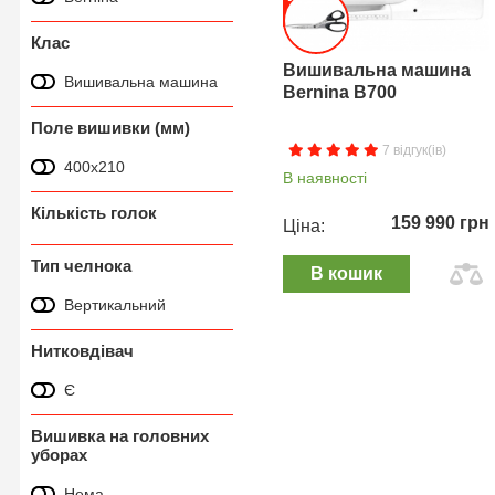
Клас
Вишивальна машина
Вишивальна машина
Bernina B700
Поле вишивки (мм)
7 відгук(ів)
400х210
В наявності
Кількість голок
159 990 грн
Ціна:
Тип челнока
В кошик
Вертикальний
Нитковдівач
Є
Вишивка на головних
уборах
Нема