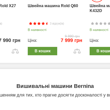
Rold X27
Швейна машина Rold Q60
Швейна м
K432D
в)
3 відгук(ів)
В наявності
В наявності
9 990 грн
7 990 грн
7 999 грн
Ціна:
Ціна:
В кошик
В кош
Вишивальні машини Bernina
енням для тих, хто прагне досягти досконалості у в