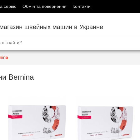
а сервіс
Обмін та повернення
Контакти
-магазин швейных машин в Украине
nina
и Bernina