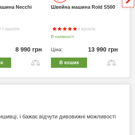
ашина Necchi
Швейна машина Rold S500
Шв
0 відгук(ів)
4 відгук(ів)
В наявності
В н
8 990 грн
13 990 грн
Ціна:
Цін
ик
В кошик
ишивці, і бажає відчути дивовижні можливості