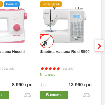
в
Новинка
Топ продажів
То
ашина Necchi
Швейна машина Rold S500
Шв
0 відгук(ів)
4 відгук(ів)
В наявності
В н
8 990 грн
13 990 грн
Ціна:
Цін
ик
В кошик