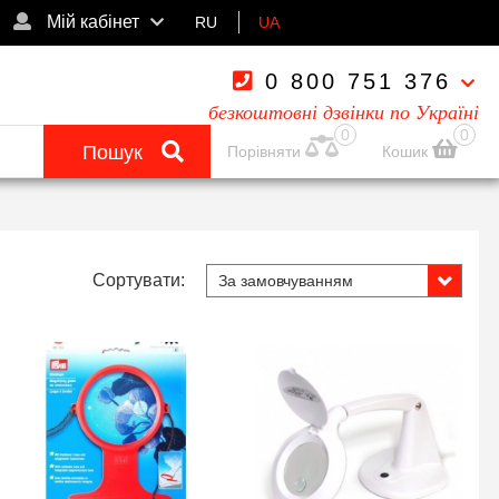
Мій кабінет
RU
UA
0 800 751 376
безкоштовні дзвінки по Україні
0
0
Пошук
Порівняти
Кошик
Сортувати: