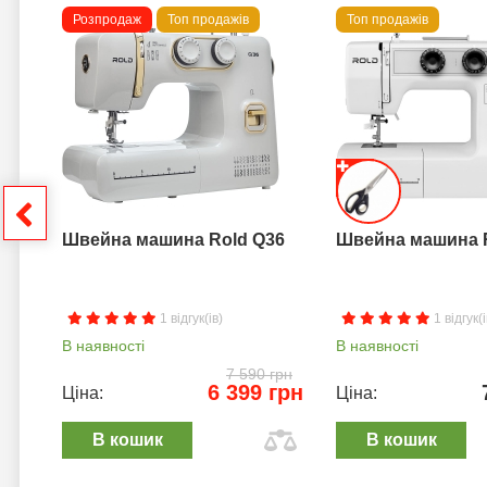
Розпродаж
Топ продажів
Топ продажів
 B
грн
Швейна машина Rold Q36
Швейна машина 
1 відгук(ів)
1 відгук(і
В наявності
В наявності
7 590 грн
6 399 грн
Ціна:
Ціна:
В кошик
В кошик