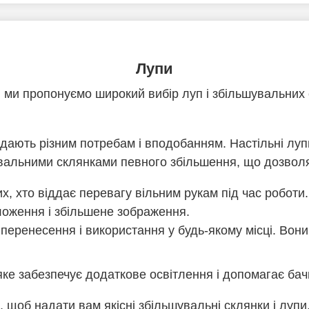
Лупи
і ми пропонуємо широкий вибір луп і збільшувальних
відають різним потребам і вподобанням. Настільні лупи
альними склянками певного збільшення, що дозволяю
х, хто віддає перевагу вільним рукам під час роботи
ложення і збільшене зображення.
еренесення і використання у будь-якому місці. Вони ко
ке забезпечує додаткове освітлення і допомагає бачи
щоб надати вам якісні збільшувальні склянки і лупи,