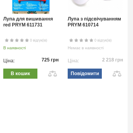
Лупа для вишивання
Лупа з підсвічуванням
red PRYM 611731
PRYM 610714
0 відгук(ів)
0 відгук(ів)
В наявності
Немає в наявності
725 грн
2 218 грн
Ціна:
Ціна:
В кошик
Повідомити