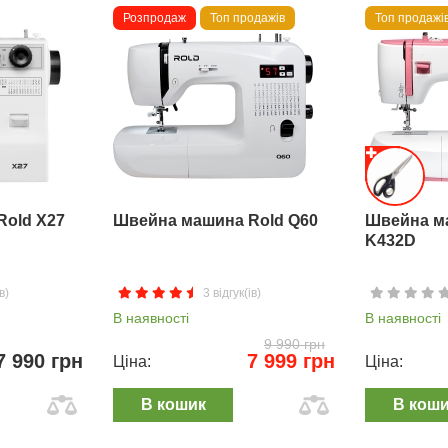
Розпродаж
Топ продажів
Топ продажі
Rold X27
Швейна машина Rold Q60
Швейна м
K432D
в)
3 відгук(ів)
В наявності
В наявності
9 990 грн
7 990 грн
7 999 грн
Ціна:
Ціна:
В кошик
В кош