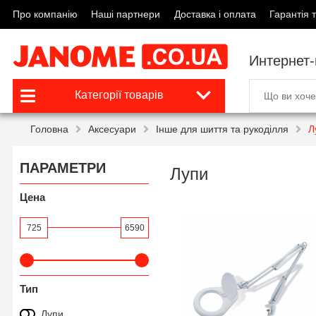
Про компанію
Наші партнери
Доставка і оплата
Гарантія т
Интернет
Категорії товарів
Головна
Аксесуари
Інше для шиття та рукоділля
Л
ПАРАМЕТРИ
Лупи
Цена
725
6590
Тип
Лупи