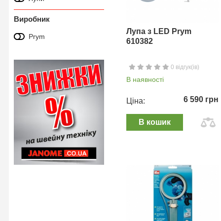
Виробник
Лупа з LED Prym
Prym
610382
0 відгук(ів)
В наявності
6 590 грн
Ціна:
В кошик