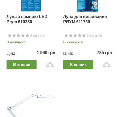
Лупа з лампою LED
Лупа для вишивання
Prym 610380
PRYM 611730
0 відгук(ів)
0 відгук(ів)
В наявності
В наявності
1 990 грн
785 грн
Ціна:
Ціна:
В кошик
В кошик