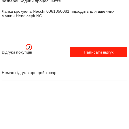
безперешкодний процес шиття.
Лапка крокуюча Necchi 0061850081 підходить для швейних
машин Неккі серії NC.
0
Відгуки покупців
Написати відгук
Немає відгуків про цей товар.