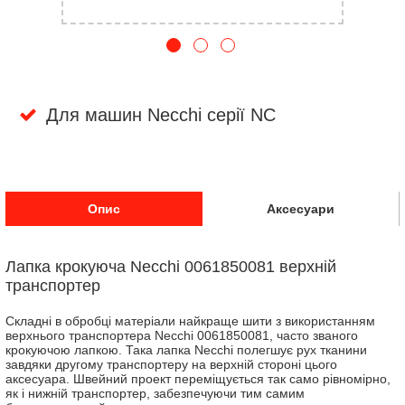
Для машин Necchi серії NC
Опис
Аксесуари
Лапка крокуюча Necchi 0061850081 верхній
транспортер
Складні в обробці матеріали найкраще шити з використанням
верхнього транспортера Necchi 0061850081, часто званого
крокуючою лапкою. Така лапка Necchi полегшує рух тканини
завдяки другому транспортеру на верхній стороні цього
аксесуара. Швейний проект переміщується так само рівномірно,
як і нижній транспортер, забезпечуючи тим самим