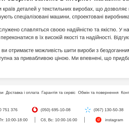
раїв деталей у текстильних виробах, що дозволяє мі
овують спеціалізовані машини, спроектовані виробни
аслужено славляться своєю надійністю та якістю. У 
ереконатися в їх високій якості та надійності. Відгу
ви отримаєте можливість шити вироби з бездоганним 
ступна за привабливою ціною. Ми впевнені, що придб
ри
Доставка і оплата
Гарантія та сервіс
Обмін та повернення
Кон
0 751 376
(050) 695-10-08
(067) 130-50-38
т: 10:00-18:00
Сб, Вс: 10:00-16:00
instagram