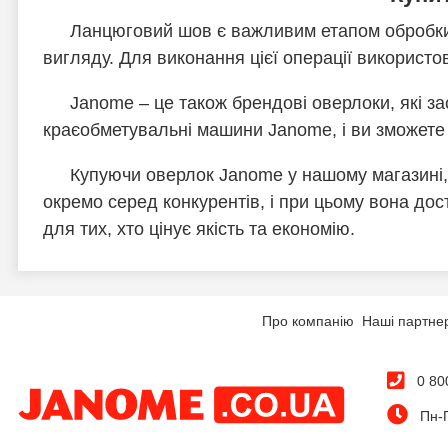
Ланцюговий шов є важливим етапом обробки к
вигляду. Для виконання цієї операції використ
Janome – це також брендові оверлоки, які з
краєобметувальні машини Janome, і ви зможете п
Купуючи оверлок Janome у нашому магазині, 
окремо серед конкурентів, і при цьому вона до
для тих, хто цінує якість та економію.
Про компанію
Наші партне
0 80
Пн-П