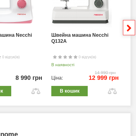
ашина Necchi
Швейна машина Necchi
Шв
Q132A
0 відгук(ів)
0 відгук(ів)
В наявності
В н
14 990 грн
8 990 грн
12 999 грн
Ціна:
Цін
ик
В кошик
anome