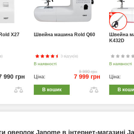
Rold X27
Швейна машина Rold Q60
Швейна м
K432D
в)
3 відгук(ів)
В наявності
В наявності
9 990 грн
7 990 грн
7 999 грн
Ціна:
Ціна:
В кошик
В кош
ти оверлок Janome в інтернет-магазині J