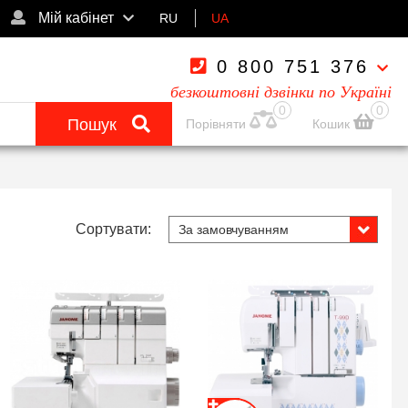
Мій кабінет
RU
UA
0 800 751 376
безкоштовні дзвінки по Україні
0
0
Пошук
Порівняти
Кошик
Сортувати: