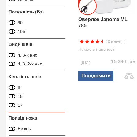
Потужність (Вт)
Оверлок Janome ML
90
785
105
18 відгук(ів)
Види швів
Немає в наявності
4, 3-х нит.
15 390 грн
Ціна:
4, 3, 2-х нит.
Повідомити
Кількість швів
8
15
17
Привід ножа
Нижній