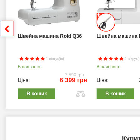
грн
Швейна машина Rold Q36
Швейна машина 
1 відгук(ів)
1 відгук(і
В наявності
В наявності
7 590 грн
6 399 грн
Ціна:
Ціна:
В кошик
В кошик
Купи