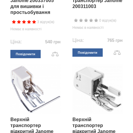
Janome 200337005
транспортер Janome
для вишивки і
200311003
простьобування
0 відгук(ів)
3 відгук(ів)
Немає в наявності
Немає в наявності
Ціна:
765 грн
Ціна:
540 грн
Повідомити
Повідомити
Верхній
Верхній
транспортер
транспортер
відкритий Janome
відкритий Janome