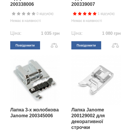
200338006
200339007
0 відгук(ів)
1 відгук(ів)
Немає в наявності
Немає в наявності
Ціна:
1 035 грн
Ціна:
1 080 грн
Повідомити
Повідомити
Лапка 3-х жолобкова
Лапка Janome
Janome 200345006
200129002 для
декоративної
строчки