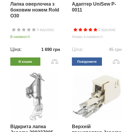
Лапка оверлочна з
Адаптер UniSew P-
боковим ножем Rold
0011
O30
0 відгук(ів)
2 відгук(ів)
В наявності
Немає в наявності
Ціна:
1 690 грн
Ціна:
45 грн
В кошик
Повідомити
Відкрита лапка
Верхній