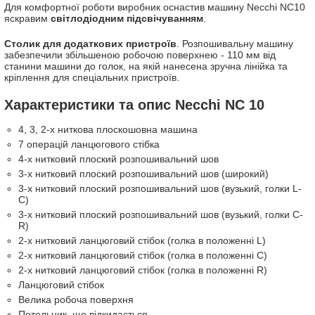
Для комфортної роботи виробник оснастив машину Necchi NC10
яскравим
світлодіодним підсвічуванням
.
Столик для додаткових пристроїв
. Розпошивальну машину
забезпечили збільшеною робочою поверхнею - 110 мм від
станини машини до голок, на якій нанесена зручна лінійка та
кріплення для спеціальних пристроїв.
Характеристики та опис Necchi NC 10
4, 3, 2-х ниткова плоскошовна машина
7 операцій ланцюгового стібка
4-х нитковий плоский розпошивальний шов
3-х нитковий плоский розпошивальний шов (широкий)
3-х нитковий плоский розпошивальний шов (вузький, голки L-
C)
3-х нитковий плоский розпошивальний шов (вузький, голки C-
R)
2-х нитковий ланцюговий стібок (голка в положенні L)
2-х нитковий ланцюговий стібок (голка в положенні C)
2-х нитковий ланцюговий стібок (голка в положенні R)
Ланцюговий стібок
Велика робоча поверхня
Петельник, що відкидається