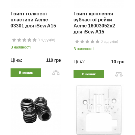
Гвинт голкової
Гвинт кріплення
пластини Acme
зубчастої рейки
03301 для iSew A15
Acme 16003052х2
для iSew A15
0 відгук(ів)
0 відгук(ів)
В наявності
В наявності
Ціна:
110 грн
Ціна:
10 грн
В кошик
В кошик