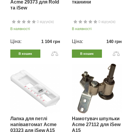
Acme 29373 для Rold
тканини
та iSew
0 відгук(ів)
0 відгук(ів)
В наявності
В наявності
Ціна:
1 104 грн
Ціна:
140 грн
В кошик
В кошик
Лапка для петлі
Намотувач шпульки
напівавтомат Acme
Acme 27112 для iSew
03323 для iSew A15
A15