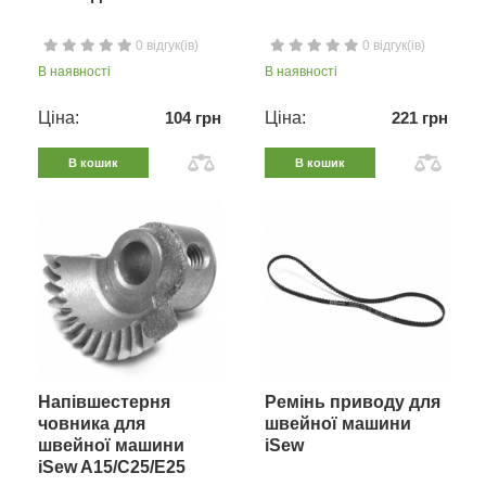
0 відгук(ів)
0 відгук(ів)
В наявності
В наявності
Ціна:
104 грн
Ціна:
221 грн
В кошик
В кошик
Напівшестерня
Ремінь приводу для
човника для
швейної машини
швейної машини
iSew
iSew A15/C25/E25