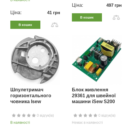
В наявності
Ціна:
497 грн
Ціна:
41 грн
В кошик
В кошик
Шпулетримач
Блок живлення
горизонтального
29361 для швейної
човника Isew
машини iSew S200
0 відгук(ів)
0 відгук(ів)
В наявності
Немає в наявності