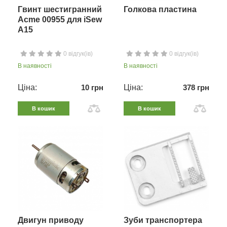
Гвинт шестигранний
Голкова пластина
Acme 00955 для iSew
A15
0 відгук(ів)
0 відгук(ів)
В наявності
В наявності
Ціна:
10 грн
Ціна:
378 грн
В кошик
В кошик
Двигун приводу
Зуби транспортера