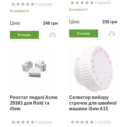
0 відгук(ів)
0 відгук(ів)
В наявності
В наявності
Ціна:
230 грн
Ціна:
248 грн
В кошик
В кошик
Реостат педалі Acme
Селектор вибору
29383 для Rold та
строчок для швейної
iSew
машини iSew A15
0 відгук(ів)
0 відгук(ів)