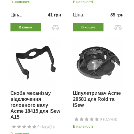
В наявності
В наявності
Ціна:
41 грн
Ціна:
85 грн
В кошик
В кошик
Скоба механізму
Шпулетримач Acme
відключення
29581 для Rold та
головного валу
iSew
Acme 18415 для iSew
A15
0 відгук(ів)
В наявності
0 відгук(ів)